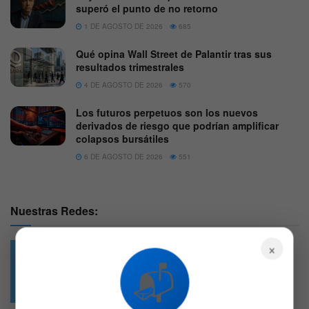
superó el punto de no retorno
1 DE AGOSTO DE 2026
685
Qué opina Wall Street de Palantir tras sus
resultados trimestrales
4 DE AGOSTO DE 2026
570
Los futuros perpetuos son los nuevos
derivados de riesgo que podrían amplificar
colapsos bursátiles
6 DE AGOSTO DE 2026
551
Nuestras Redes:
×
📬
49.6k
4.7k
Followers
Followers