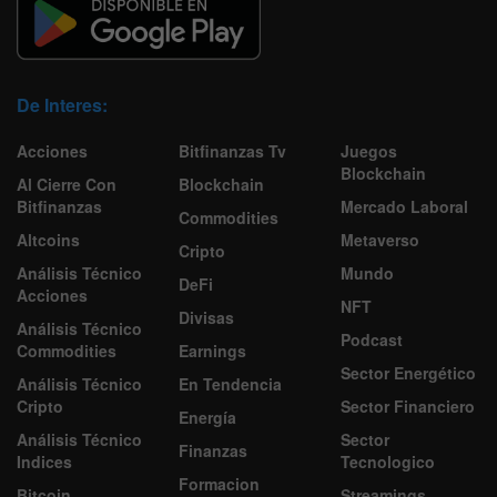
De Interes:
Acciones
Bitfinanzas Tv
Juegos
Blockchain
Al Cierre Con
Blockchain
Bitfinanzas
Mercado Laboral
Commodities
Altcoins
Metaverso
Cripto
Análisis Técnico
Mundo
DeFi
Acciones
NFT
Divisas
Análisis Técnico
Podcast
Commodities
Earnings
Sector Energético
Análisis Técnico
En Tendencia
Cripto
Sector Financiero
Energía
Análisis Técnico
Sector
Finanzas
Indices
Tecnologico
Formacion
Bitcoin
Streamings