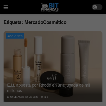
Etiqueta:
MercadoCosmético
ACCIONES
E.l.f. apuesta por Rhode en una jugada de mil
millones
12 DE AGOSTO DE 2025
723