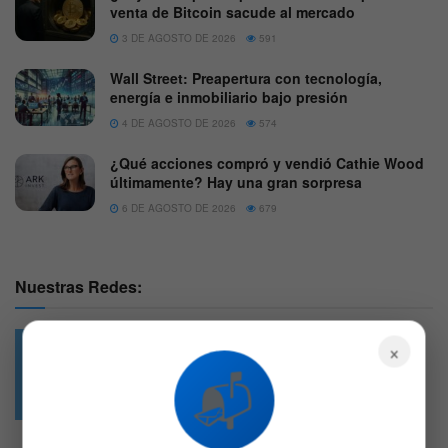
venta de Bitcoin sacude al mercado
3 DE AGOSTO DE 2026
591
Wall Street: Preapertura con tecnología,
energía e inmobiliario bajo presión
4 DE AGOSTO DE 2026
574
¿Qué acciones compró y vendió Cathie Wood
últimamente? Hay una gran sorpresa
6 DE AGOSTO DE 2026
679
Nuestras Redes:
×
📬
49.6k
4.7k
Followers
Followers