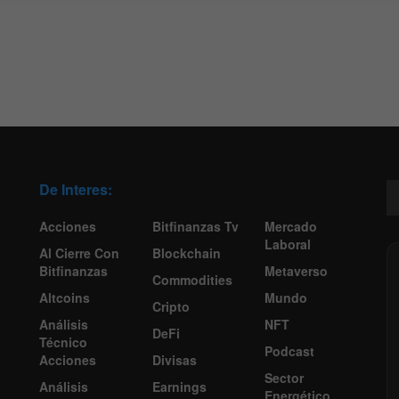
De Interes:
Acciones
Bitfinanzas Tv
Mercado
Laboral
Al Cierre Con
Blockchain
Bitfinanzas
Metaverso
Commodities
Altcoins
Mundo
Cripto
Análisis
NFT
DeFi
Técnico
Podcast
Acciones
Divisas
Sector
Análisis
Earnings
Energético