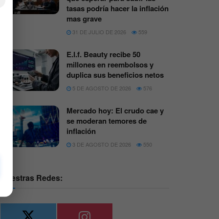
×
tasas podría hacer la inflación
mas grave
31 DE JULIO DE 2026
559
E.l.f. Beauty recibe 50
millones en reembolsos y
duplica sus beneficios netos
5 DE AGOSTO DE 2026
576
Mercado hoy: El crudo cae y
se moderan temores de
inflación
3 DE AGOSTO DE 2026
550
Nuestras Redes: