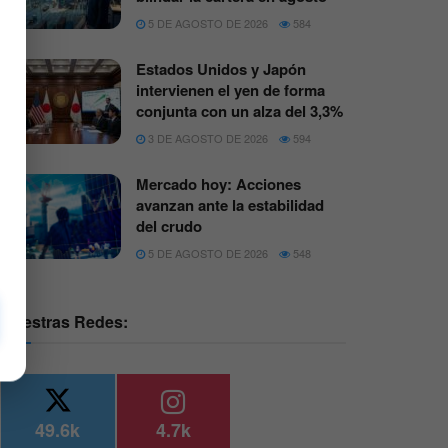
5 DE AGOSTO DE 2026
584
Estados Unidos y Japón
intervienen el yen de forma
conjunta con un alza del 3,3%
3 DE AGOSTO DE 2026
594
Mercado hoy: Acciones
avanzan ante la estabilidad
del crudo
5 DE AGOSTO DE 2026
548
Nuestras Redes:
49.6k
4.7k