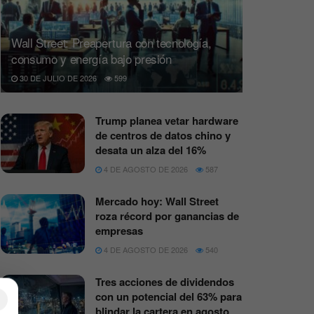
Wall Street: Preapertura con tecnología,
consumo y energía bajo presión
30 DE JULIO DE 2026
599
Trump planea vetar hardware
de centros de datos chino y
desata un alza del 16%
4 DE AGOSTO DE 2026
587
Mercado hoy: Wall Street
roza récord por ganancias de
empresas
4 DE AGOSTO DE 2026
540
Tres acciones de dividendos
con un potencial del 63% para
×
blindar la cartera en agosto