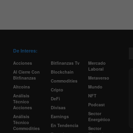
De Interes:
Acciones
Bitfinanzas Tv
Mercado
Laboral
Al Cierre Con
Blockchain
Bitfinanzas
Metaverso
Commodities
Altcoins
Mundo
Cripto
Análisis
NFT
DeFi
Técnico
Podcast
Acciones
Divisas
Sector
Análisis
Earnings
Energético
Técnico
En Tendencia
Commodities
Sector