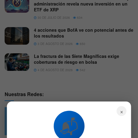
administración revela nueva inversión en un
ETF de XRP
30 DE JULIO DE 2026
634
4 acciones que BofA ve con potencial antes de
los resultados
3 DE AGOSTO DE 2026
650
La fractura de las Siete Magníficas exige
coberturas de riesgo en bolsa
4 DE AGOSTO DE 2026
542
Nuestras Redes:
×
📬
49.6k
4.7k
Followers
Followers