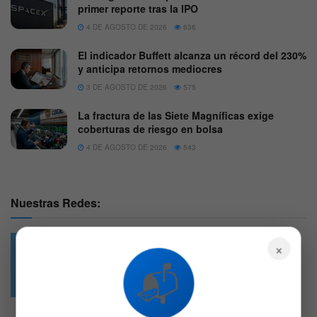
primer reporte tras la IPO
4 DE AGOSTO DE 2026
636
El indicador Buffett alcanza un récord del 230%
y anticipa retornos mediocres
3 DE AGOSTO DE 2026
575
La fractura de las Siete Magníficas exige
coberturas de riesgo en bolsa
4 DE AGOSTO DE 2026
543
Nuestras Redes:
×
📬
49.6k
4.7k
Followers
Followers