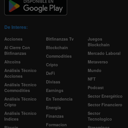
De Interes:
Acciones
Bitfinanzas Tv
Juegos
Blockchain
Al Cierre Con
Blockchain
Bitfinanzas
Mercado Laboral
Commodities
Altcoins
Metaverso
Cripto
Análisis Técnico
Mundo
DeFi
Acciones
NFT
Divisas
Análisis Técnico
Podcast
Commodities
Earnings
Sector Energético
Análisis Técnico
En Tendencia
Cripto
Sector Financiero
Energía
Análisis Técnico
Sector
Finanzas
Indices
Tecnologico
Formacion
Bitcoin
Streamings