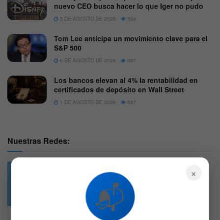
nuevo CEO busca hacer lo que Iger no pudo
5 DE AGOSTO DE 2026
564
Tom Lee anticipa un movimiento clave para el
S&P 500
6 DE AGOSTO DE 2026
597
Los bancos elevan al 4% la rentabilidad en
certificados de depósito en Wall Street
1 DE AGOSTO DE 2026
587
Nuestras Redes:
×
📬
49.6k
4.7k
Followers
Followers