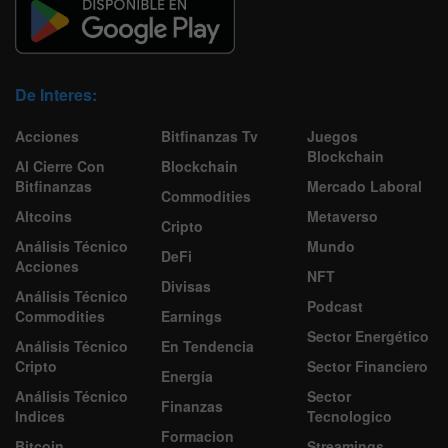
De Interes:
Acciones
Bitfinanzas Tv
Juegos
Blockchain
Al Cierre Con
Blockchain
Bitfinanzas
Mercado Laboral
Commodities
Altcoins
Metaverso
Cripto
Análisis Técnico
Mundo
DeFi
Acciones
NFT
Divisas
Análisis Técnico
Podcast
Commodities
Earnings
Sector Energético
Análisis Técnico
En Tendencia
Cripto
Sector Financiero
Energía
Análisis Técnico
Sector
Finanzas
Indices
Tecnologico
Formacion
Bitcoin
Streamings