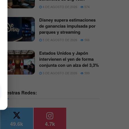
4 DE AGOSTO DE 2026
574
Disney supera estimaciones
de ganancias impulsada por
parques y streaming
5 DE AGOSTO DE 2026
566
Estados Unidos y Japón
intervienen el yen de forma
conjunta con un alza del 3,3%
3 DE AGOSTO DE 2026
599
Nuestras Redes:
49.6k
4.7k