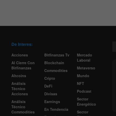
De Interes:
Acciones
Bitfinanzas Tv
Mercado
Laboral
Al Cierre Con
Blockchain
Bitfinanzas
Metaverso
Commodities
Altcoins
Mundo
Cripto
Análisis
NFT
DeFi
Técnico
Podcast
Acciones
Divisas
Sector
Análisis
Earnings
Energético
Técnico
En Tendencia
Commodities
Sector