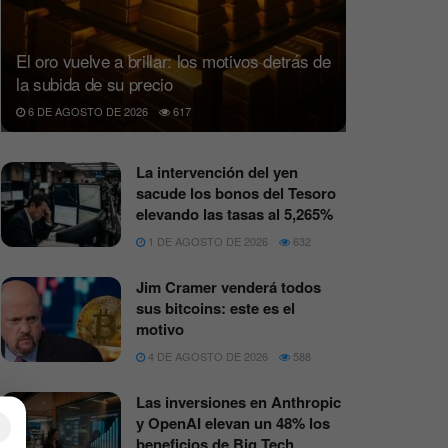
El oro vuelve a brillar: los motivos detrás de
la subida de su precio
6 DE AGOSTO DE 2026
617
La intervención del yen
sacude los bonos del Tesoro
elevando las tasas al 5,265%
1 DE AGOSTO DE 2026
632
Jim Cramer venderá todos
sus bitcoins: este es el
motivo
4 DE AGOSTO DE 2026
588
Las inversiones en Anthropic
y OpenAI elevan un 48% los
×
beneficios de Big Tech