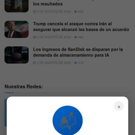
los resultados
3 DE AGOSTO DE 2026
652
Trump cancela el ataque contra Irán al
asegurar que alcanzó las bases de un acuerdo
2 DE AGOSTO DE 2026
589
Los ingresos de SanDisk se disparan por la
demanda de almacenamiento para IA
5 DE AGOSTO DE 2026
576
Nuestras Redes:
×
📬
49.6k
4.7k
Followers
Followers