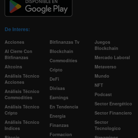
De Interes:
Acciones
Bitfinanzas Tv
Juegos
Blockchain
Al Cierre Con
Blockchain
Bitfinanzas
Mercado Laboral
Commodities
Altcoins
Metaverso
Cripto
Análisis Técnico
Mundo
DeFi
Acciones
NFT
Divisas
Análisis Técnico
Podcast
Commodities
Earnings
Sector Energético
Análisis Técnico
En Tendencia
Cripto
Sector Financiero
Energía
Análisis Técnico
Sector
Finanzas
Indices
Tecnologico
Formacion
Bitcoin
Streamings