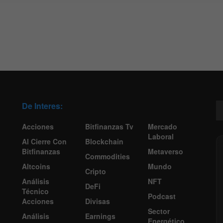
De Interes:
Acciones
Bitfinanzas Tv
Mercado
Laboral
Al Cierre Con
Blockchain
Bitfinanzas
Metaverso
Commodities
Altcoins
Mundo
Cripto
Análisis
NFT
DeFi
Técnico
Podcast
Acciones
Divisas
Sector
Análisis
Earnings
Energético