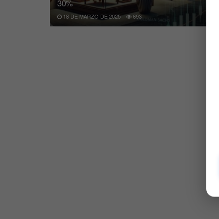
30%
18 DE MARZO DE 2025
693