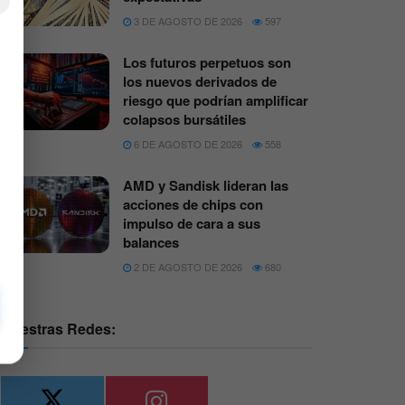
×
3 DE AGOSTO DE 2026
597
Los futuros perpetuos son
los nuevos derivados de
riesgo que podrían amplificar
colapsos bursátiles
6 DE AGOSTO DE 2026
558
AMD y Sandisk lideran las
acciones de chips con
impulso de cara a sus
balances
2 DE AGOSTO DE 2026
680
Nuestras Redes: