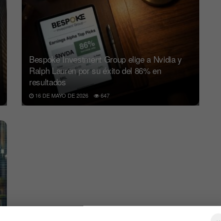
Bespoke Investment Group elige a Nvidia y
Ralph Lauren por su éxito del 86% en
resultados
16 DE MAYO DE 2026
647