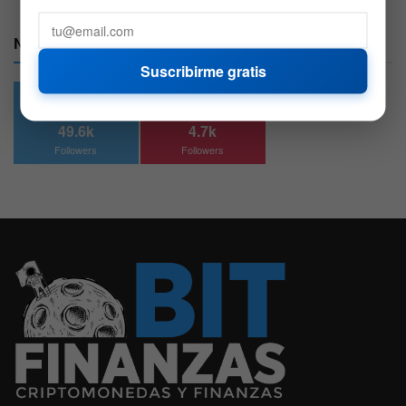
Nuestras Redes:
Suscribirme gratis
49.6k
4.7k
Followers
Followers