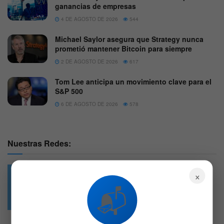
ganancias de empresas
4 DE AGOSTO DE 2026
544
Michael Saylor asegura que Strategy nunca
prometió mantener Bitcoin para siempre
2 DE AGOSTO DE 2026
617
Tom Lee anticipa un movimiento clave para el
S&P 500
6 DE AGOSTO DE 2026
578
Nuestras Redes:
×
📬
49.6k
4.7k
Followers
Followers