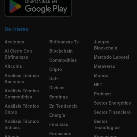
De Interes:
Acciones
Bitfinanzas Tv
Juegos
Blockchain
Al Cierre Con
Blockchain
Bitfinanzas
Mercado Laboral
Commodities
Altcoins
Metaverso
Cripto
Análisis Técnico
Mundo
DeFi
Acciones
NFT
Divisas
Análisis Técnico
Podcast
Commodities
Earnings
Sector Energético
Análisis Técnico
En Tendencia
Cripto
Sector Financiero
Energía
Análisis Técnico
Sector
Finanzas
Indices
Tecnologico
Formacion
Bitcoin
Streamings