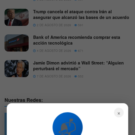
Trump cancela el ataque contra Irán al
asegurar que alcanzó las bases de un acuerdo
2 DE AGOSTO DE 2026
591
Bank of America recomienda comprar esta
acción tecnológica
4 DE AGOSTO DE 2026
671
Jamie Dimon advirtió a Wall Street: “Alguien
perturbará el mercado”
7 DE AGOSTO DE 2026
552
Nuestras Redes:
×
📬
49.6k
4.7k