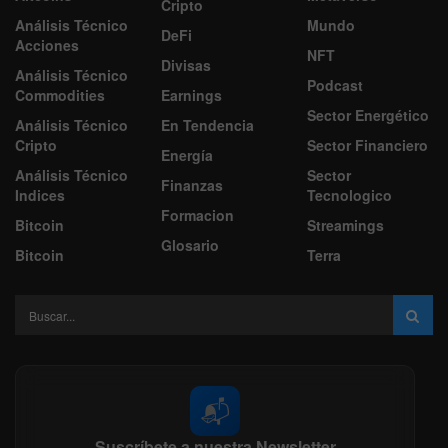
Cripto
Análisis Técnico
Mundo
DeFi
Acciones
NFT
Divisas
Análisis Técnico
Podcast
Commodities
Earnings
Sector Energético
Análisis Técnico
En Tendencia
Cripto
Sector Financiero
Energía
Análisis Técnico
Sector
Finanzas
Indices
Tecnologico
Formacion
Bitcoin
Streamings
Glosario
Bitcoin
Terra
📬
Suscríbete a nuestra Newsletter