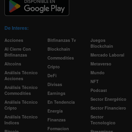
De Interes:
Acciones
Bitfinanzas Tv
Juegos
Blockchain
Al Cierre Con
Blockchain
Bitfinanzas
Mercado Laboral
Commodities
Altcoins
Metaverso
Cripto
Análisis Técnico
Mundo
DeFi
Acciones
NFT
Divisas
Análisis Técnico
Podcast
Commodities
Earnings
Sector Energético
Análisis Técnico
En Tendencia
Cripto
Sector Financiero
Energía
Análisis Técnico
Sector
Finanzas
Indices
Tecnologico
Formacion
Bitcoin
Streamings