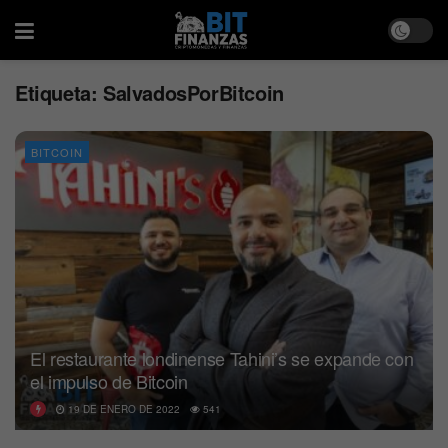
Etiqueta:
SalvadosPorBitcoin
BITCOIN
El restaurante londinense Tahini’s se expande con
el impulso de Bitcoin
19 DE ENERO DE 2022
541