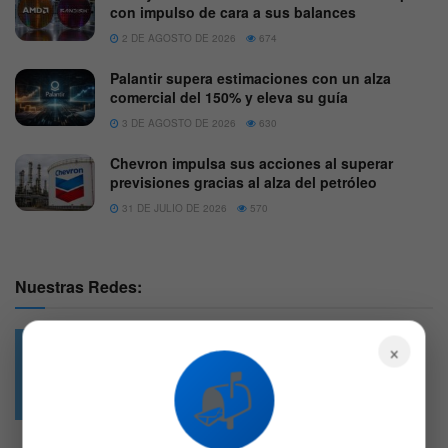
con impulso de cara a sus balances
2 DE AGOSTO DE 2026
674
Palantir supera estimaciones con un alza
comercial del 150% y eleva su guía
3 DE AGOSTO DE 2026
630
Chevron impulsa sus acciones al superar
previsiones gracias al alza del petróleo
31 DE JULIO DE 2026
570
Nuestras Redes:
×
📬
49.6k
4.7k
Followers
Followers