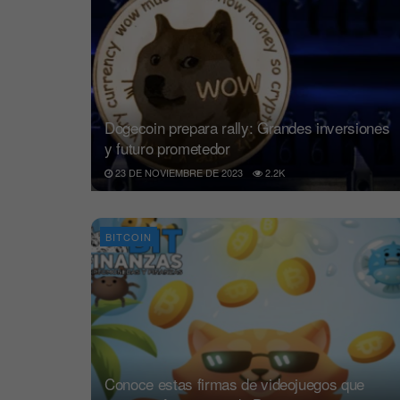
Dogecoin prepara rally: Grandes inversiones
y futuro prometedor
23 DE NOVIEMBRE DE 2023
2.2K
BITCOIN
Conoce estas firmas de videojuegos que