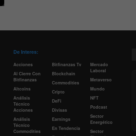
De Interes:
Acciones
Bitfinanzas Tv
Mercado
Laboral
Al Cierre Con
Blockchain
Bitfinanzas
Metaverso
Commodities
Altcoins
Mundo
Cripto
Análisis
NFT
DeFi
Técnico
Podcast
Acciones
Divisas
Sector
Análisis
Earnings
Energético
Técnico
En Tendencia
Commodities
Sector