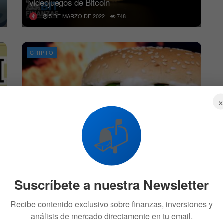
videojuegos de Bitcoin
5 DE MARZO DE 2022
748
CRIPTO
📬
El indicador Big Mac de BTC sufre caída
histórica a 10.000 satoshis
19 DE MARZO DE 2021
542
Suscríbete a nuestra Newsletter
BITCOIN
Recibe contenido exclusivo sobre finanzas, inversiones y
análisis de mercado directamente en tu email.