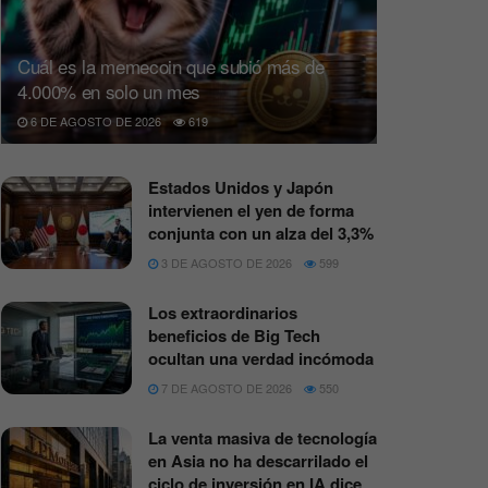
Cuál es la memecoin que subió más de
4.000% en solo un mes
6 DE AGOSTO DE 2026
619
Estados Unidos y Japón
intervienen el yen de forma
conjunta con un alza del 3,3%
3 DE AGOSTO DE 2026
599
Los extraordinarios
beneficios de Big Tech
ocultan una verdad incómoda
7 DE AGOSTO DE 2026
550
La venta masiva de tecnología
en Asia no ha descarrilado el
ciclo de inversión en IA dice