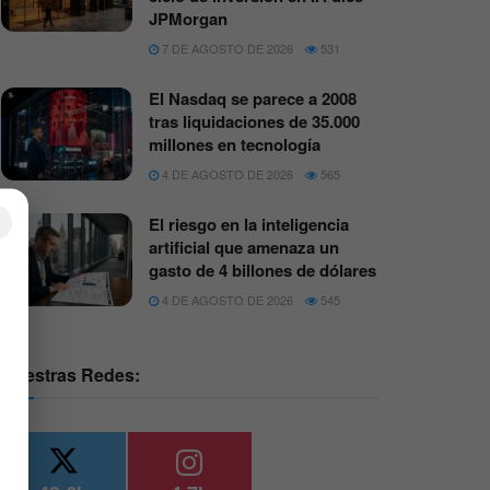
JPMorgan
7 DE AGOSTO DE 2026
531
El Nasdaq se parece a 2008
tras liquidaciones de 35.000
millones en tecnología
4 DE AGOSTO DE 2026
565
×
El riesgo en la inteligencia
artificial que amenaza un
gasto de 4 billones de dólares
4 DE AGOSTO DE 2026
545
Nuestras Redes: