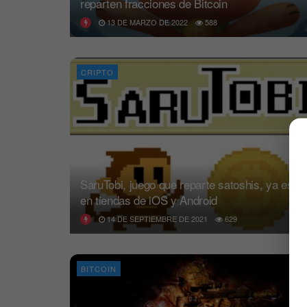
reparten fracciones de Bitcoin
13 DE MARZO DE 2022
588
CRIPTO
SaruTobi, juego que reparte satoshis, ya está
en tiendas de iOS y Android
14 DE SEPTIEMBRE DE 2021
629
BITCOIN