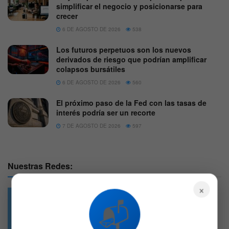
simplificar el negocio y posicionarse para
crecer
6 DE AGOSTO DE 2026
538
Los futuros perpetuos son los nuevos
derivados de riesgo que podrían amplificar
colapsos bursátiles
6 DE AGOSTO DE 2026
560
El próximo paso de la Fed con las tasas de
interés podría ser un recorte
7 DE AGOSTO DE 2026
597
Nuestras Redes:
×
📬
49.6k
4.7k
Followers
Followers