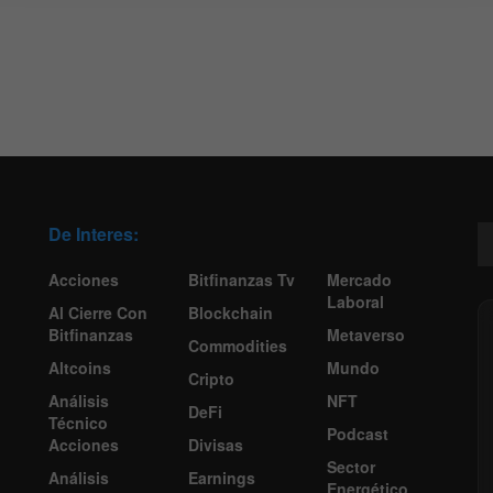
De Interes:
Acciones
Bitfinanzas Tv
Mercado
Laboral
Al Cierre Con
Blockchain
Bitfinanzas
Metaverso
Commodities
Altcoins
Mundo
Cripto
Análisis
NFT
DeFi
Técnico
Podcast
Acciones
Divisas
Sector
Análisis
Earnings
Energético