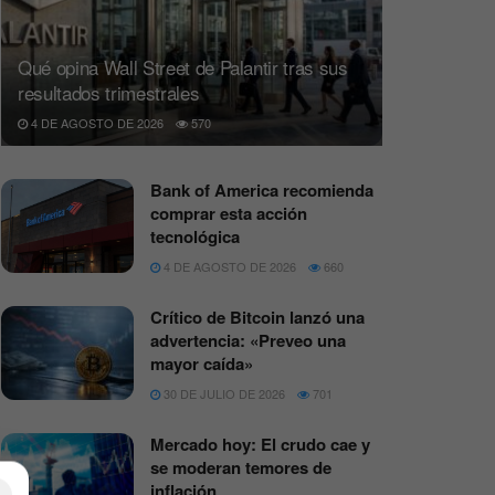
Qué opina Wall Street de Palantir tras sus
resultados trimestrales
4 DE AGOSTO DE 2026
570
Bank of America recomienda
comprar esta acción
tecnológica
4 DE AGOSTO DE 2026
660
Crítico de Bitcoin lanzó una
advertencia: «Preveo una
mayor caída»
30 DE JULIO DE 2026
701
Mercado hoy: El crudo cae y
se moderan temores de
inflación