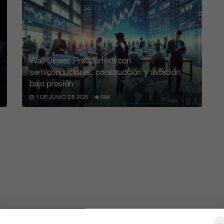
Wall Street: Preapertura con
semiconductores, construcción y aviación
bajo presión
1 DE JUNIO DE 2026
684