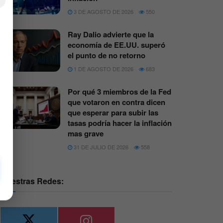
×
3 DE AGOSTO DE 2026
550
Ray Dalio advierte que la
economía de EE.UU. superó
el punto de no retorno
1 DE AGOSTO DE 2026
683
Por qué 3 miembros de la Fed
que votaron en contra dicen
que esperar para subir las
tasas podría hacer la inflación
mas grave
31 DE JULIO DE 2026
558
Nuestras Redes: