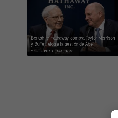
Berkshire Hathaway compra Taylor Morrison
y Buffett elogia la gestión de Abel
1 DE JUNIO DE 2026
739