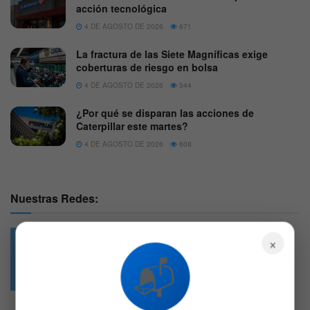
acción tecnológica
4 DE AGOSTO DE 2026
671
La fractura de las Siete Magníficas exige
coberturas de riesgo en bolsa
4 DE AGOSTO DE 2026
544
¿Por qué se disparan las acciones de
Caterpillar este martes?
4 DE AGOSTO DE 2026
608
Nuestras Redes:
×
📬
49.6k
4.7k
Followers
Followers