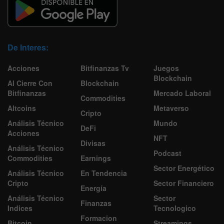
De Interes:
Acciones
Bitfinanzas Tv
Juegos
Blockchain
Al Cierre Con
Blockchain
Bitfinanzas
Mercado Laboral
Commodities
Altcoins
Metaverso
Cripto
Análisis Técnico
Mundo
DeFi
Acciones
NFT
Divisas
Análisis Técnico
Podcast
Commodities
Earnings
Sector Energético
Análisis Técnico
En Tendencia
Cripto
Sector Financiero
Energía
Análisis Técnico
Sector
Finanzas
Indices
Tecnologico
Formacion
Bitcoin
Streamings