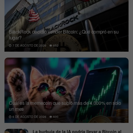
BlackRock decidió vender Bitcoin: ¿Qué compró en su
lugar?
7 DE AGOSTO DE 2026
652
Cuál es la memecoin que subió más de 4.000% en solo
un mes
6 DE AGOSTO DE 2026
630
La burbuja de la IA podría llevar a Bitcoin al