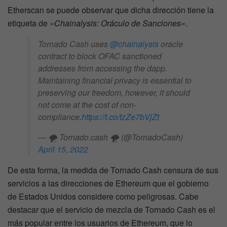
Etherscan se puede observar que dicha dirección tiene la
etiqueta de
«Chainalysis: Oráculo de Sanciones»
.
Tornado Cash uses
@chainalysis
oracle
contract to block OFAC sanctioned
addresses from accessing the dapp.
Maintaining financial privacy is essential to
preserving our freedom, however, it should
not come at the cost of non-
compliance.
https://t.co/tzZe7bVjZt
— 🌪️ Tornado.cash 🌪️ (@TornadoCash)
April 15, 2022
De esta forma, la medida de Tornado Cash censura de sus
servicios a las direcciones de Ethereum que el gobierno
de Estados Unidos considere como peligrosas. Cabe
destacar que el servicio de mezcla de Tornado Cash es el
más popular entre los usuarios de Ethereum, que lo