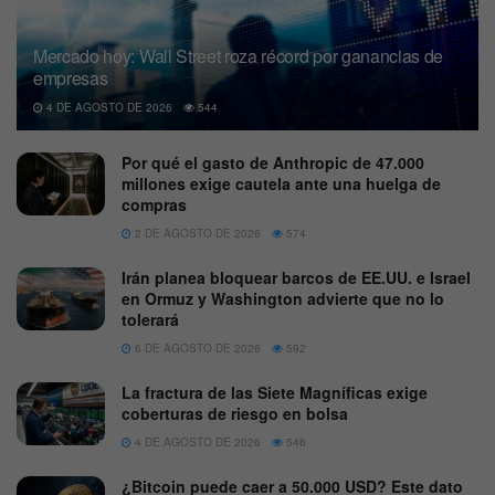
Mercado hoy: Wall Street roza récord por ganancias de
empresas
4 DE AGOSTO DE 2026
544
Por qué el gasto de Anthropic de 47.000
millones exige cautela ante una huelga de
compras
2 DE AGOSTO DE 2026
574
Irán planea bloquear barcos de EE.UU. e Israel
en Ormuz y Washington advierte que no lo
tolerará
6 DE AGOSTO DE 2026
592
La fractura de las Siete Magníficas exige
coberturas de riesgo en bolsa
4 DE AGOSTO DE 2026
546
¿Bitcoin puede caer a 50.000 USD? Este dato