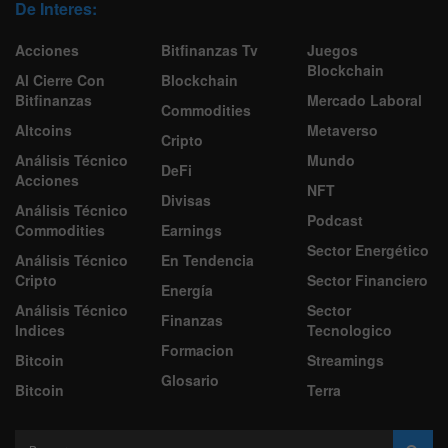
De Interes:
Acciones
Bitfinanzas Tv
Juegos
Blockchain
Al Cierre Con
Blockchain
Bitfinanzas
Mercado Laboral
Commodities
Altcoins
Metaverso
Cripto
Análisis Técnico
Mundo
DeFi
Acciones
NFT
Divisas
Análisis Técnico
Podcast
Commodities
Earnings
Sector Energético
Análisis Técnico
En Tendencia
Cripto
Sector Financiero
Energía
Análisis Técnico
Sector
Finanzas
Indices
Tecnologico
Formacion
Bitcoin
Streamings
Glosario
Bitcoin
Terra