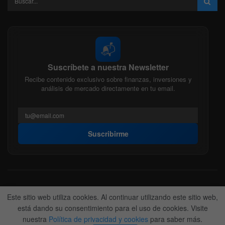
📬
Suscríbete a nuestra Newsletter
Recibe contenido exclusivo sobre finanzas, inversiones y
análisis de mercado directamente en tu email.
Suscribirme
Acerca de nosotros
Politica Editorial
Nuestro Equipo
Este sitio web utiliza cookies. Al continuar utilizando este sitio web,
Contactanos
Anunciate
está dando su consentimiento para el uso de cookies. Visite
nuestra
Política de privacidad y cookies
para saber más.
© 2022-2026
BitFinanzas
- Hecho por
Team DM. 😎