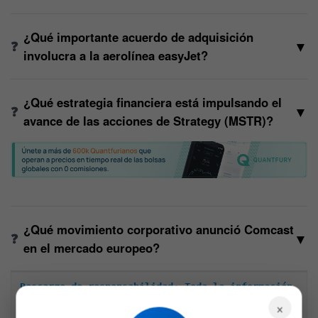
¿Qué importante acuerdo de adquisición
▼
involucra a la aerolínea easyJet?
¿Qué estrategia financiera está impulsando el
▼
avance de las acciones de Strategy (MSTR)?
¿Qué movimiento corporativo anunció Comcast
▼
en el mercado europeo?
Descargo de responsabilidad: Toda la información 
×
encontrada en Bitfinanzas es dada con la mejor 