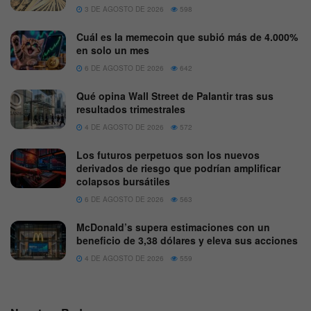
3 DE AGOSTO DE 2026
598
Cuál es la memecoin que subió más de 4.000%
en solo un mes
6 DE AGOSTO DE 2026
642
Qué opina Wall Street de Palantir tras sus
resultados trimestrales
4 DE AGOSTO DE 2026
572
Los futuros perpetuos son los nuevos
derivados de riesgo que podrían amplificar
colapsos bursátiles
6 DE AGOSTO DE 2026
563
McDonald’s supera estimaciones con un
beneficio de 3,38 dólares y eleva sus acciones
4 DE AGOSTO DE 2026
559