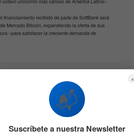
l octavo unicornio más valioso de América Latina».
financiamiento recibido de parte de SoftBank será
a de Mercado Bitcoin, expandiendo la oferta de sus
ctura
«para satisfacer la creciente demanda de
s son
Tres acciones de
 de
dividendos con un
potencial del 63% para
📬
blindar la cartera en agosto
5 DE AGOSTO DE 2026
604
550
Suscríbete a nuestra Newsletter