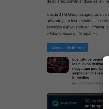
de dólares, convirtiéndose así en
«e
Desde 2TM Group aseguraron que el 
utilizado para incrementar la escal
servicios e invirtiendo en infraestru
criptomonedas en la región».
Articulos
de interes
Los futuros perpetuo
los nuevos derivados
riesgo que podrían
amplificar colapsos
bursátiles
6 DE AGOSTO DE 2026