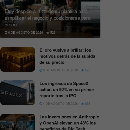
Etsy despide al 12% de su plantilla para
simplificar el negocio y posicionarse para
crecer
6 DE AGOSTO DE 2026
526
El oro vuelve a brillar: los
motivos detrás de la subida
de su precio
6 DE AGOSTO DE 2026
576
Los ingresos de SpaceX
saltan un 92% en su primer
reporte tras la IPO
4 DE AGOSTO DE 2026
636
Las inversiones en Anthropic
y OpenAI elevan un 48% los
beneficios de Big Tech