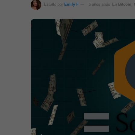
Escrito por
Emily F
5 años atrás
En
Bitcoin
,