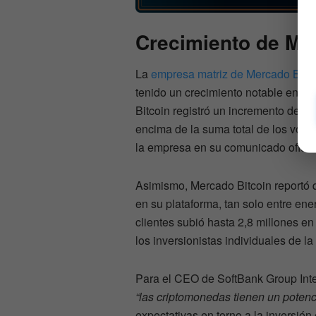
Crecimiento de Me
La
empresa matriz de Mercado Bitc
tenido un crecimiento notable en e
Bitcoin registró un incremento del 
encima de la suma total de los vol
la empresa en su comunicado oficial
Asimismo, Mercado Bitcoin reportó q
en su plataforma, tan solo entre e
clientes subió hasta 2,8 millones e
los inversionistas individuales de la
Para el CEO de SoftBank Group Int
“las criptomonedas tienen un potenc
expectativas en torno a la inversión