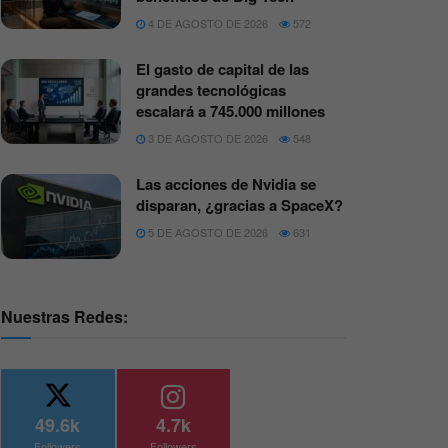
4 DE AGOSTO DE 2026
572
El gasto de capital de las
grandes tecnológicas
escalará a 745.000 millones
3 DE AGOSTO DE 2026
548
Las acciones de Nvidia se
disparan, ¿gracias a SpaceX?
5 DE AGOSTO DE 2026
631
Nuestras Redes:
49.6k
4.7k
Followers
Followers