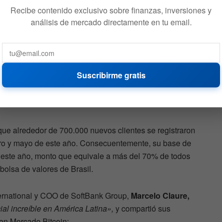
Recibe contenido exclusivo sobre finanzas, inversiones y
análisis de mercado directamente en tu email.
rcado Bitcoin en 2021
oin
compartió que el intercambio de criptomonedas ha
ste año. En los primeros cinco meses de 2021, Mercado
Suscribirme gratis
volumen de comercio a 5.000 millones de dólares, por
úmenes anuales durante sus primeros siete años, expuso
.
ue alrededor de 700.000 nuevos clientes se registraron
nero y mayo de este año. Consecuentemente, su base de
n este año, monto que equivale a más del 70% de todos
 bolsa de valores de Brasil.
ernational y COO de SoftBank Group,
Marcelo Claure,
ial increíble en América Latina»,
y compartió sus
 en Mercado Bitcoin: