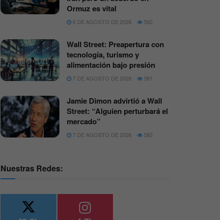
Ormuz es vital
6 DE AGOSTO DE 2026
562
Wall Street: Preapertura con
tecnología, turismo y
alimentación bajo presión
7 DE AGOSTO DE 2026
581
Jamie Dimon advirtió a Wall
Street: “Alguien perturbará el
mercado”
7 DE AGOSTO DE 2026
582
Nuestras Redes: