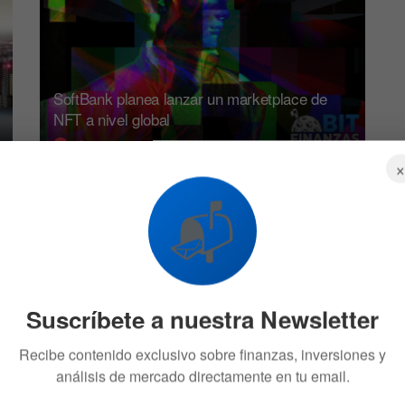
SoftBank planea lanzar un marketplace de
NFT a nivel global
10 DE MARZO DE 2022
547
📬
CRIPTO
Suscríbete a nuestra Newsletter
Recibe contenido exclusivo sobre finanzas, inversiones y
Elliptic recauda 60 millones de dólares
análisis de mercado directamente en tu email.
apoyada por Evolution Equity Partners
11 DE OCTUBRE DE 2021
527