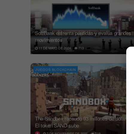
SoftBank enfrenta pérdidas y evalúa grandes
movimientos
11 DE MAYO DE 2024
713
JUEGOS BLOCKCHAIN
The Sandbox recaudó 93 millones de dólares:
El token SAND sube
2 DE NOVIEMBRE DE 2021
519