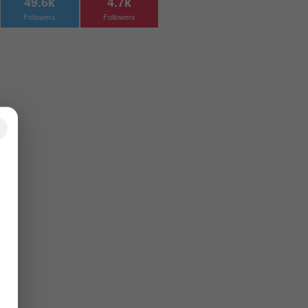
49.6k
4.7k
Followers
Followers
×