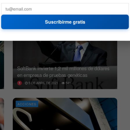
ACCIONES
Suscribirme gratis
SoftBank invierte 1,2 mil millones de dólares
en empresa de pruebas genéticas
5 DE ABRIL DE 2021
541
ACCIONES