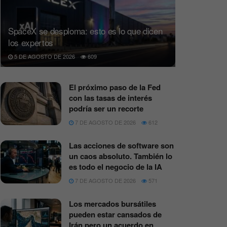
SpaceX se desploma: esto es lo que dicen
los expertos
5 DE AGOSTO DE 2026
609
El próximo paso de la Fed
con las tasas de interés
podría ser un recorte
7 DE AGOSTO DE 2026
612
Las acciones de software son
un caos absoluto. También lo
es todo el negocio de la IA
7 DE AGOSTO DE 2026
571
Los mercados bursátiles
pueden estar cansados de
Irán pero un acuerdo en