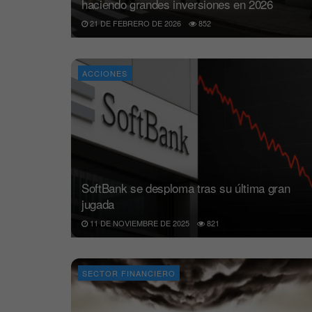
haciendo grandes inversiones en 2026
21 DE FEBRERO DE 2026
852
ACCIONES
SoftBank se desploma tras su última gran
jugada
11 DE NOVIEMBRE DE 2025
821
SECTOR FINANCIERO