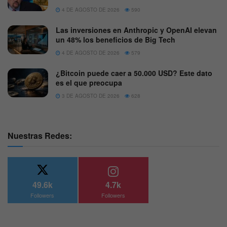
4 DE AGOSTO DE 2026
590
Las inversiones en Anthropic y OpenAI elevan
un 48% los beneficios de Big Tech
4 DE AGOSTO DE 2026
579
¿Bitcoin puede caer a 50.000 USD? Este dato
es el que preocupa
3 DE AGOSTO DE 2026
628
Nuestras Redes:
49.6k
4.7k
Followers
Followers