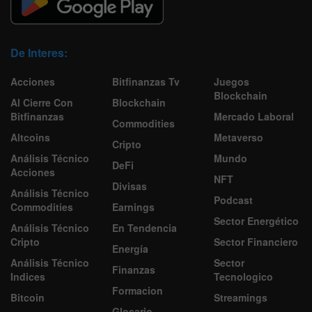
De Interes:
Acciones
Bitfinanzas Tv
Juegos
Blockchain
Al Cierre Con
Blockchain
Bitfinanzas
Mercado Laboral
Commodities
Altcoins
Metaverso
Cripto
Análisis Técnico
Mundo
DeFi
Acciones
NFT
Divisas
Análisis Técnico
Podcast
Commodities
Earnings
Sector Energético
Análisis Técnico
En Tendencia
Cripto
Sector Financiero
Energía
Análisis Técnico
Sector
Finanzas
Indices
Tecnologico
Formacion
Bitcoin
Streamings
Glosario