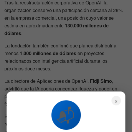
Tras la reestructuración corporativa de OpenAI, la
organización conservó una participación cercana al 26%
en la empresa comercial, una posición cuyo valor se
estima en aproximadamente
130.000 millones de
dólares
.
La fundación también confirmó que planea distribuir al
menos
1.000 millones de dólares
en proyectos
relacionados con inteligencia artificial durante los
próximos doce meses.
La directora de Aplicaciones de OpenAI,
Fidji Simo
,
advirtió que la IA podría concentrar riqueza y poder en
pocas manos si sus beneficios no son distribuidos de
×
forma más amplia.
📬
Sus declaraciones coinciden con advertencias similares
realizadas por
Dario Amodei
, CEO de
Anthropic
, quien
ha señalado que la inteligencia artificial podría eliminar