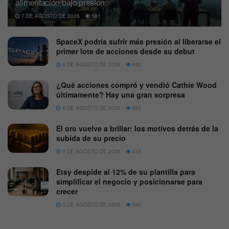
alimentación bajo presión
7 DE AGOSTO DE 2026
581
SpaceX podría sufrir más presión al liberarse el
primer lote de acciones desde su debut
6 DE AGOSTO DE 2026
662
¿Qué acciones compró y vendió Cathie Wood
últimamente? Hay una gran sorpresa
6 DE AGOSTO DE 2026
685
El oro vuelve a brillar: los motivos detrás de la
subida de su precio
6 DE AGOSTO DE 2026
655
Etsy despide al 12% de su plantilla para
simplificar el negocio y posicionarse para
crecer
6 DE AGOSTO DE 2026
540