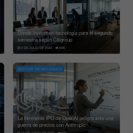
Dónde invertir en tecnología para el segundo
semestre según Citigroup
2 DE JULIO DE 2026
648
SECTOR TECNOLOGICO
La inminente IPO de OpenAI peligra ante una
guerra de precios con Anthropic
24 DE JUNIO DE 2026
666