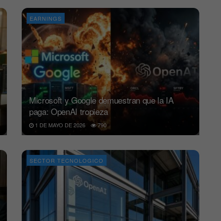
EARNINGS
Microsoft y Google demuestran que la IA
paga: OpenAI tropieza
1 DE MAYO DE 2026
790
SECTOR TECNOLOGICO