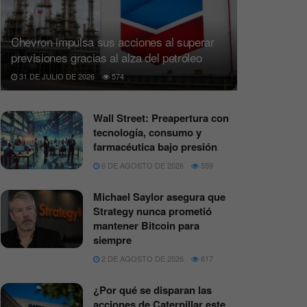
Chevron impulsa sus acciones al superar
previsiones gracias al alza del petróleo
31 DE JULIO DE 2026
574
Wall Street: Preapertura con
tecnología, consumo y
farmacéutica bajo presión
6 DE AGOSTO DE 2026
559
Michael Saylor asegura que
Strategy nunca prometió
mantener Bitcoin para
siempre
2 DE AGOSTO DE 2026
617
¿Por qué se disparan las
acciones de Caterpillar este