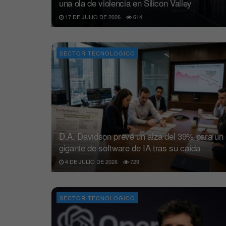
una ola de violencia en Silicon Valley
17 DE JULIO DE 2026
614
SECTOR TECNOLOGICO
D.A. Davidson prevé un alza del 39% para un
gigante de software de IA tras su caída
4 DE JULIO DE 2026
729
SECTOR TECNOLOGICO