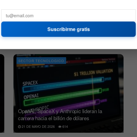
Anthropic solicita salir a bolsa en un año
Suscribirme gratis
estelar para los debuts bursátiles
2 DE JUNIO DE 2026
699
SECTOR TECNOLOGICO
OpenAI, SpaceX y Anthropic lideran la
carrera hacia el billón de dólares
21 DE MAYO DE 2026
614