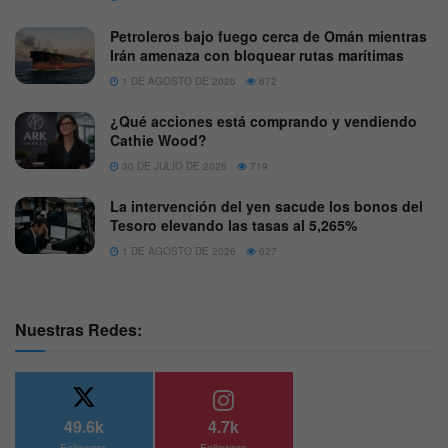
Petroleros bajo fuego cerca de Omán mientras
Irán amenaza con bloquear rutas marítimas
1 DE AGOSTO DE 2026
672
¿Qué acciones está comprando y vendiendo
Cathie Wood?
30 DE JULIO DE 2026
719
La intervención del yen sacude los bonos del
Tesoro elevando las tasas al 5,265%
1 DE AGOSTO DE 2026
627
Nuestras Redes:
49.6k
4.7k
Followers
Followers