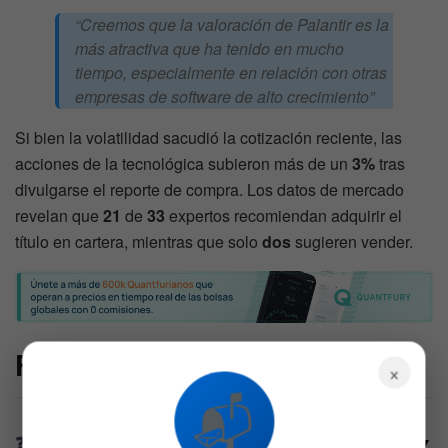
“Creemos que la valoración de Palantir es la
más atractiva que ha tenido en mucho
tiempo, especialmente en relación con otras
empresas de software de alto crecimiento”
Si bien la volatilidad sacudió la cotización reciente, las
acciones de la tecnológica subieron más de un
3%
tras
divulgarse el reporte de compra. Los datos de mercado
revelan que
21
de
33
expertos recomiendan adquirir el
título en cartera, mientras que solo
dos
sugieren vender.
FAQs
×
📬
¿Por qué D.A. Davidson elevó la calificación de
▼