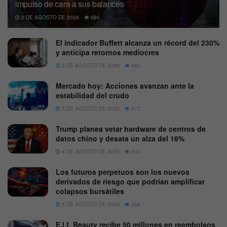
impulso de cara a sus balances
2 DE AGOSTO DE 2026
680
El indicador Buffett alcanza un récord del 230%
y anticipa retornos mediocres
3 DE AGOSTO DE 2026
582
Mercado hoy: Acciones avanzan ante la
estabilidad del crudo
5 DE AGOSTO DE 2026
572
Trump planea vetar hardware de centros de
datos chino y desata un alza del 16%
4 DE AGOSTO DE 2026
592
Los futuros perpetuos son los nuevos
derivados de riesgo que podrían amplificar
colapsos bursátiles
6 DE AGOSTO DE 2026
558
E.l.f. Beauty recibe 50 millones en reembolsos