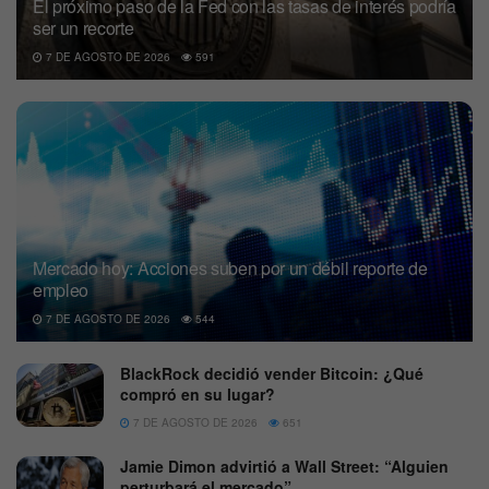
El próximo paso de la Fed con las tasas de interés podría
ser un recorte
7 DE AGOSTO DE 2026
591
Mercado hoy: Acciones suben por un débil reporte de
empleo
7 DE AGOSTO DE 2026
544
BlackRock decidió vender Bitcoin: ¿Qué
compró en su lugar?
7 DE AGOSTO DE 2026
651
Jamie Dimon advirtió a Wall Street: “Alguien
perturbará el mercado”