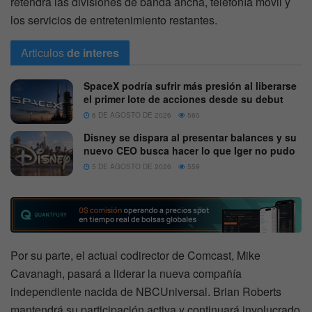
retendrá las divisiones de banda ancha, telefonía móvil y
los servicios de entretenimiento restantes.
Articulos
de interes
SpaceX podría sufrir más presión al liberarse
el primer lote de acciones desde su debut
6 DE AGOSTO DE 2026
560
Disney se dispara al presentar balances y su
nuevo CEO busca hacer lo que Iger no pudo
5 DE AGOSTO DE 2026
559
Por su parte, el actual codirector de Comcast, Mike
Cavanagh, pasará a liderar la nueva compañía
independiente nacida de NBCUniversal. Brian Roberts
mantendrá su participación activa y continuará involucrado