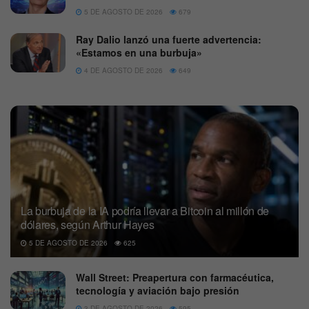
5 DE AGOSTO DE 2026
679
Ray Dalio lanzó una fuerte advertencia:
«Estamos en una burbuja»
4 DE AGOSTO DE 2026
649
La burbuja de la IA podría llevar a Bitcoin al millón de
dólares, según Arthur Hayes
5 DE AGOSTO DE 2026
625
Wall Street: Preapertura con farmacéutica,
tecnología y aviación bajo presión
3 DE AGOSTO DE 2026
595