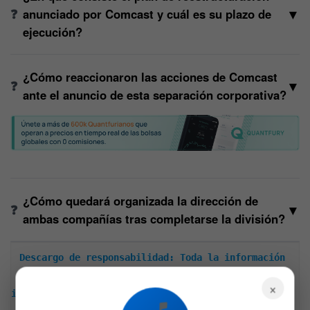
▼
anunciado por Comcast y cuál es su plazo de
ejecución?
¿Cómo reaccionaron las acciones de Comcast
▼
ante el anuncio de esta separación corporativa?
¿Cómo quedará organizada la dirección de
▼
ambas compañías tras completarse la división?
Descargo de responsabilidad: Toda la información 
encontrada en Bitfinanzas es dada con la mejor 
×
intención, esta no representa ninguna recomendación 