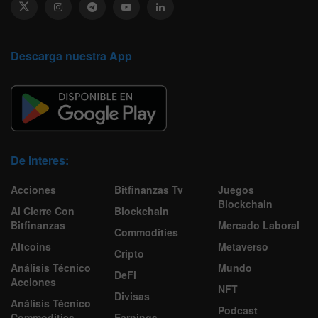
Descarga nuestra App
De Interes:
Acciones
Bitfinanzas Tv
Juegos
Blockchain
Al Cierre Con
Blockchain
Bitfinanzas
Mercado Laboral
Commodities
Altcoins
Metaverso
Cripto
Análisis Técnico
Mundo
DeFi
Acciones
NFT
Divisas
Análisis Técnico
Podcast
Commodities
Earnings