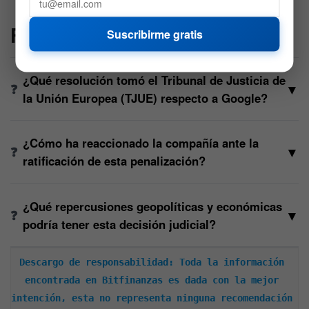
FAQs
Suscribirme gratis
¿Qué resolución tomó el Tribunal de Justicia de
▼
la Unión Europea (TJUE) respecto a Google?
¿Cómo ha reaccionado la compañía ante la
▼
ratificación de esta penalización?
¿Qué repercusiones geopolíticas y económicas
▼
podría tener esta decisión judicial?
Descargo de responsabilidad: Toda la información 
encontrada en Bitfinanzas es dada con la mejor 
intención, esta no representa ninguna recomendación 