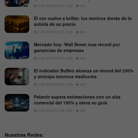
8 DE AGOSTO DE 2026
593
El oro vuelve a brillar: los motivos detrás de la
subida de su precio
6 DE AGOSTO DE 2026
658
Mercado hoy: Wall Street roza récord por
ganancias de empresas
4 DE AGOSTO DE 2026
546
El indicador Buffett alcanza un récord del 230%
y anticipa retornos mediocres
3 DE AGOSTO DE 2026
583
Palantir supera estimaciones con un alza
comercial del 150% y eleva su guía
3 DE AGOSTO DE 2026
638
Nuestras Redes: