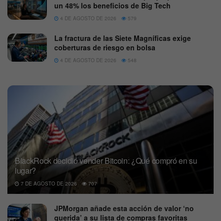
un 48% los beneficios de Big Tech
4 DE AGOSTO DE 2026
579
La fractura de las Siete Magníficas exige
coberturas de riesgo en bolsa
4 DE AGOSTO DE 2026
548
BlackRock decidió vender Bitcoin: ¿Qué compró en su
lugar?
7 DE AGOSTO DE 2026
707
JPMorgan añade esta acción de valor ‘no
querida’ a su lista de compras favoritas