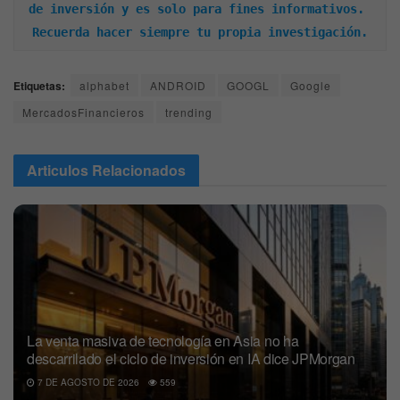
de inversión y es solo para fines informativos. 
Recuerda hacer siempre tu propia investigación.
Etiquetas:
alphabet
ANDROID
GOOGL
Google
MercadosFinancieros
trending
Articulos
Relacionados
La venta masiva de tecnología en Asia no ha
descarrilado el ciclo de inversión en IA dice JPMorgan
7 DE AGOSTO DE 2026
559