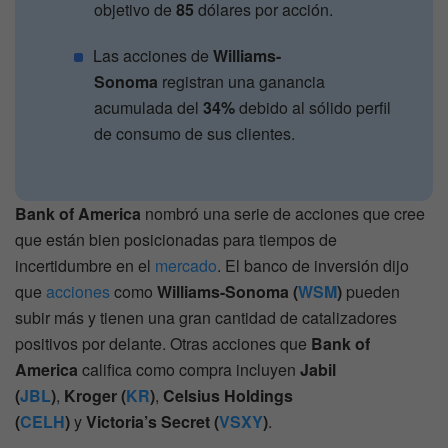
objetivo de
85
dólares por acción.
Las acciones de
Williams-
Sonoma
registran una ganancia
acumulada del
34%
debido al sólido perfil
de consumo de sus clientes.
Bank of America
nombró una serie de acciones que cree
que están bien posicionadas para tiempos de
incertidumbre en el
mercado
. El banco de inversión dijo
que
acciones
como
Williams-Sonoma (
WSM
)
pueden
subir más y tienen una gran cantidad de catalizadores
positivos por delante. Otras acciones que
Bank of
America
califica como compra incluyen
Jabil
(
JBL
)
,
Kroger (
KR
)
,
Celsius Holdings
(
CELH
)
y
Victoria’s Secret (
VSXY
)
.