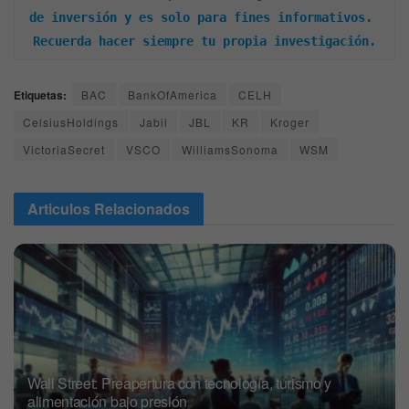
de inversión y es solo para fines informativos. 
Recuerda hacer siempre tu propia investigación.
Etiquetas:
BAC
BankOfAmerica
CELH
CelsiusHoldings
Jabil
JBL
KR
Kroger
VictoriaSecret
VSCO
WilliamsSonoma
WSM
Articulos
Relacionados
Wall Street: Preapertura con tecnología, turismo y
alimentación bajo presión