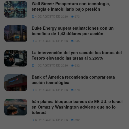
Wall Street: Preapertura con tecnología,
energía e inmobiliario bajo presión
4 DE AGOSTO DE 2026
573
Duke Energy supera estimaciones con un
beneficio de 1,43 dólares por acción
4 DE AGOSTO DE 2026
545
La intervención del yen sacude los bonos del
Tesoro elevando las tasas al 5,265%
1 DE AGOSTO DE 2026
632
Bank of America recomienda comprar esta
acción tecnológica
4 DE AGOSTO DE 2026
673
Irán planea bloquear barcos de EE.UU. e Israel
en Ormuz y Washington advierte que no lo
tolerará
6 DE AGOSTO DE 2026
592