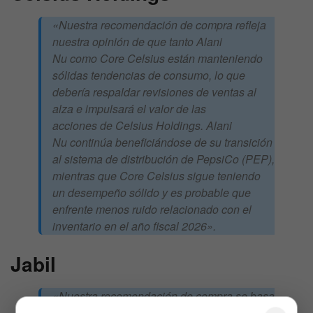
«Nuestra recomendación de compra refleja
nuestra opinión de que tanto Alani
Nu como Core Celsius están manteniendo
sólidas tendencias de consumo, lo que
debería respaldar revisiones de ventas al
alza e impulsará el valor de las
acciones de Celsius Holdings. Alani
Nu continúa beneficiándose de su transición
al sistema de distribución de PepsiCo (PEP),
mientras que Core Celsius sigue teniendo
un desempeño sólido y es probable que
enfrente menos ruido relacionado con el
inventario en el año fiscal 2026».
Jabil
«Nuestra recomendación de compra se basa
en aspectos de inversión positivos,