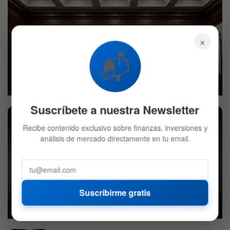
×
📬
Estados Unidos y Japón intervienen el yen de forma
conjunta con un alza del 3,3%
3 DE AGOSTO DE 2026
604
Suscríbete a nuestra Newsletter
Recibe contenido exclusivo sobre finanzas, inversiones y
análisis de mercado directamente en tu email.
Japón sacude al dólar estadounidense con una decisión
Suscribirme gratis
clave
10 DE JULIO DE 2026
756