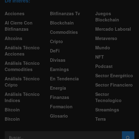
De Interes:
Acciones
Bitfinanzas Tv
Juegos
Blockchain
Al Cierre Con
Blockchain
Bitfinanzas
Mercado Laboral
Commodities
Altcoins
Metaverso
Cripto
Análisis Técnico
Mundo
DeFi
Acciones
NFT
Divisas
Análisis Técnico
Podcast
Commodities
Earnings
Sector Energético
Análisis Técnico
En Tendencia
Cripto
Sector Financiero
Energía
Análisis Técnico
Sector
Finanzas
Indices
Tecnologico
Formacion
Bitcoin
Streamings
Glosario
Bitcoin
Terra