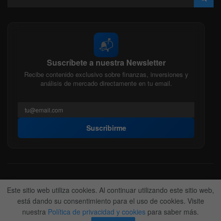
📬
Suscríbete a nuestra Newsletter
Recibe contenido exclusivo sobre finanzas, inversiones y
análisis de mercado directamente en tu email.
Suscribirme
Acerca de nosotros
Politica Editorial
Nuestro Equipo
Este sitio web utiliza cookies. Al continuar utilizando este sitio web,
Contactanos
Anunciate
está dando su consentimiento para el uso de cookies. Visite
nuestra
Política de privacidad y cookies
para saber más.
© 2022-2026
BitFinanzas
- Hecho por
Team DM. 😎