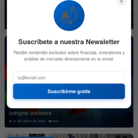
×
Dow Jones alcista: se destacan 5 acciones de alto
📬
dividendo
19 DE JULIO DE 2023
607
Suscríbete a nuestra Newsletter
ACCIONES
Recibe contenido exclusivo sobre finanzas, inversiones y
análisis de mercado directamente en tu email.
Suscribirme gratis
Fundstrat: Inflación a la baja, es momento de
comprar acciones
11 DE JULIO DE 2023
620