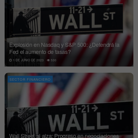
Explosión en Nasdaq y S&P 500: ¿Detendrá la
Fed el aumento de tasas?
1 DE JUNIO DE 2023
530
SECTOR FINANCIERO
Wall Street al alza: Progreso en negociaciones