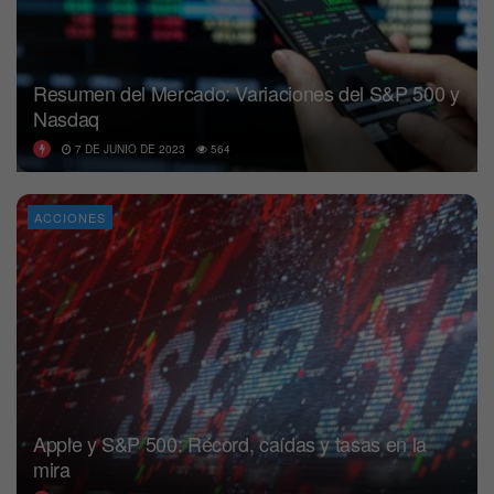
Resumen del Mercado: Variaciones del S&P 500 y
Nasdaq
7 DE JUNIO DE 2023
564
ACCIONES
Apple y S&P 500: Récord, caídas y tasas en la
mira