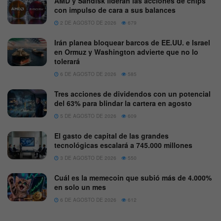
AMD y Sandisk lideran las acciones de chips
con impulso de cara a sus balances
2 DE AGOSTO DE 2026
679
Irán planea bloquear barcos de EE.UU. e Israel
en Ormuz y Washington advierte que no lo
tolerará
6 DE AGOSTO DE 2026
585
Tres acciones de dividendos con un potencial
del 63% para blindar la cartera en agosto
5 DE AGOSTO DE 2026
609
El gasto de capital de las grandes
tecnológicas escalará a 745.000 millones
3 DE AGOSTO DE 2026
550
Cuál es la memecoin que subió más de 4.000%
en solo un mes
6 DE AGOSTO DE 2026
612