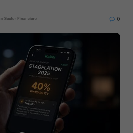
0
En
Sector Financiero