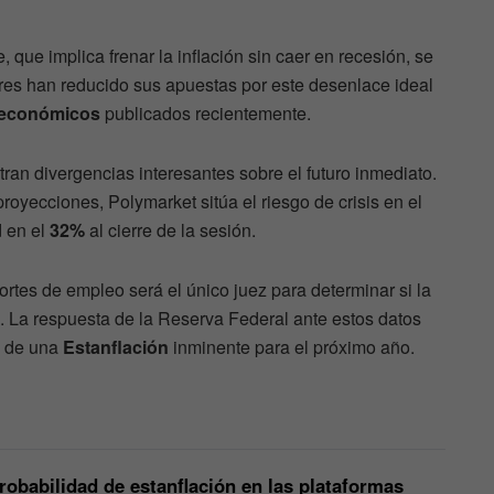
, que implica frenar la inflación sin caer en recesión, se
es han reducido sus apuestas por este desenlace ideal
oeconómicos
publicados recientemente.
ran divergencias interesantes sobre el futuro inmediato.
royecciones, Polymarket sitúa el riesgo de crisis en el
d en el
32%
al cierre de la sesión.
ortes de empleo será el único juez para determinar si la
n. La respuesta de la Reserva Federal ante estos datos
is de una
Estanflación
inminente para el próximo año.
robabilidad de estanflación en las plataformas