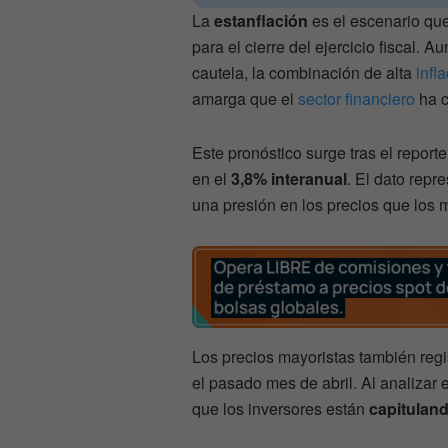
La
estanflación
es el escenario qu
para el cierre del ejercicio fiscal.
cautela, la combinación de alta
infl
amarga que el
sector financiero
ha c
Este pronóstico surge tras el report
en el
3,8% interanual
. El dato repr
una presión en los precios que los 
Los precios mayoristas también reg
el pasado mes de abril. Al analizar e
que los inversores están
capituland