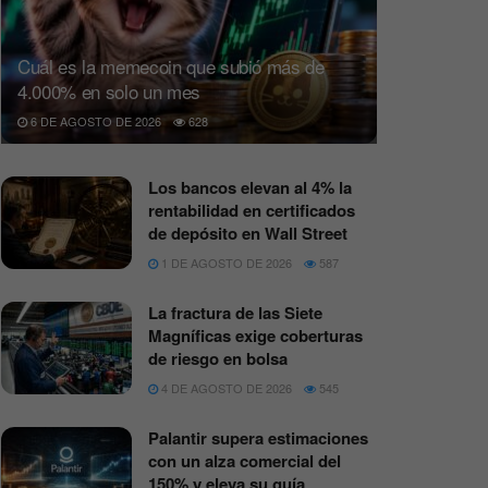
Cuál es la memecoin que subió más de
4.000% en solo un mes
6 DE AGOSTO DE 2026
628
Los bancos elevan al 4% la
rentabilidad en certificados
de depósito en Wall Street
1 DE AGOSTO DE 2026
587
La fractura de las Siete
Magníficas exige coberturas
de riesgo en bolsa
4 DE AGOSTO DE 2026
545
Palantir supera estimaciones
con un alza comercial del
150% y eleva su guía