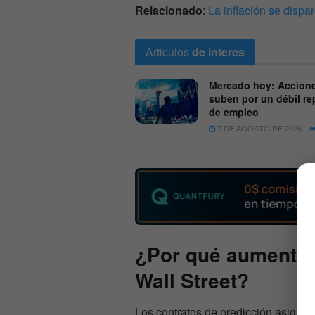
Relacionado
:
La inflación se dispa
Articulos
de interes
Mercado hoy: Accion
suben por un débil re
de empleo
7 DE AGOSTO DE 2026
¿Por qué aumenta 
Wall Street?
Los contratos de predicción asigna