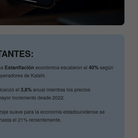
TANTES:
na
Estanflación
económica escalaron al
40%
según
 operadores de Kalshi.
alcanzó el
3,8%
anual mientras los precios
 mayor incremento desde 2022.
izaje suave para la economía estadounidense se
hasta el 21% recientemente.