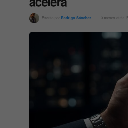
acelera
Escrito por
Rodrigo Sánchez
3 meses atrás