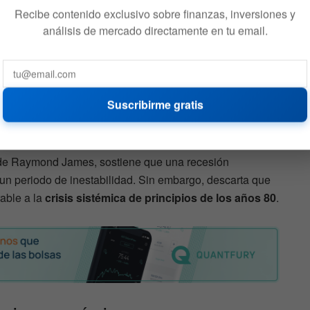
Recibe contenido exclusivo sobre finanzas, inversiones y
a supera con creces el consenso de FactSet, que
análisis de mercado directamente en tu email.
 entorno del
2,8%
para el presente ciclo operativo.
eo actual evoca los episodios de crisis
energética
vividos
n entre el crudo y el encarecimiento de los bienes
Suscribirme gratis
ción de los modelos de riesgo
macroeconómico
de Raymond James, sostiene que una recesión
un periodo de inestabilidad. Sin embargo, descarta que
able a la
crisis sistémica de principios de los años 80
.