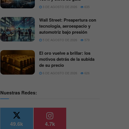
3 DE AGOSTO DE 2026
635
Wall Street: Preapertura con
tecnología, aeroespacio y
automotriz bajo presión
5 DE AGOSTO DE 2026
579
El oro vuelve a brillar: los
motivos detrás de la subida
de su precio
6 DE AGOSTO DE 2026
626
Nuestras Redes:
49.6k
4.7k