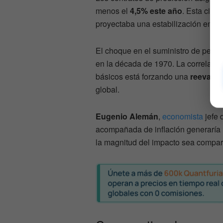
menos el
4,5% este año
. Esta cifr
proyectaba una estabilización en el
El choque en el suministro de petról
en la década de 1970. La correlació
básicos está forzando una
reevalua
global.
Eugenio Alemán
,
economista
jefe 
acompañada de inflación generaría 
la magnitud del impacto sea compar