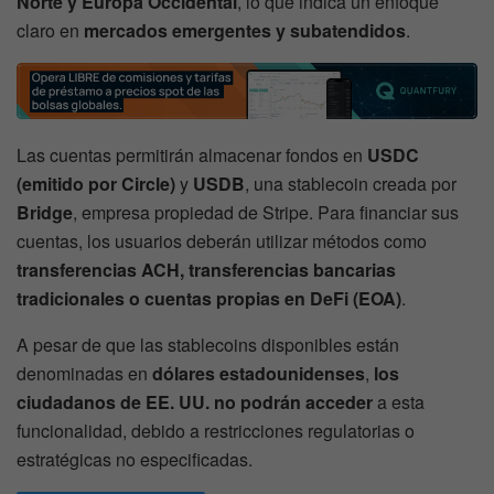
Norte y Europa Occidental
, lo que indica un enfoque
claro en
mercados emergentes y subatendidos
.
Las cuentas permitirán almacenar fondos en
USDC
(emitido por Circle)
y
USDB
, una stablecoin creada por
Bridge
, empresa propiedad de Stripe. Para financiar sus
cuentas, los usuarios deberán utilizar métodos como
transferencias ACH, transferencias bancarias
tradicionales o cuentas propias en DeFi (EOA)
.
A pesar de que las stablecoins disponibles están
denominadas en
dólares estadounidenses
,
los
ciudadanos de EE. UU. no podrán acceder
a esta
funcionalidad, debido a restricciones regulatorias o
estratégicas no especificadas.