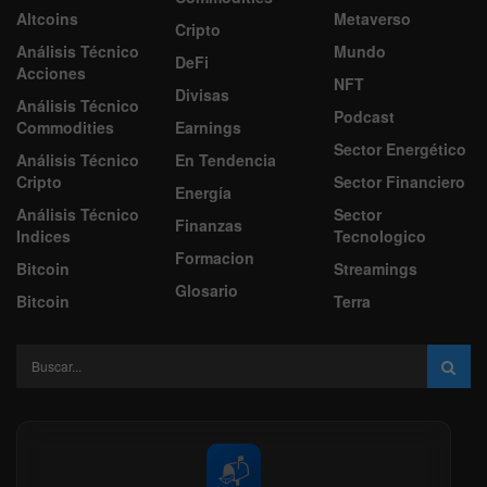
Altcoins
Metaverso
Cripto
Análisis Técnico
Mundo
DeFi
Acciones
NFT
Divisas
Análisis Técnico
Podcast
Commodities
Earnings
Sector Energético
Análisis Técnico
En Tendencia
Cripto
Sector Financiero
Energía
Análisis Técnico
Sector
Finanzas
Indices
Tecnologico
Formacion
Bitcoin
Streamings
Glosario
Bitcoin
Terra
📬