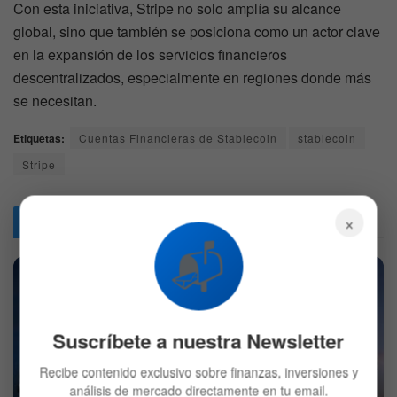
Con esta iniciativa, Stripe no solo amplía su alcance
global, sino que también se posiciona como un actor clave
en la expansión de los servicios financieros
descentralizados, especialmente en regiones donde más
se necesitan.
Etiquetas:
Cuentas Financieras de Stablecoin
stablecoin
Stripe
×
Articulos
Relacionados
📬
Suscríbete a nuestra Newsletter
Recibe contenido exclusivo sobre finanzas, inversiones y
SpaceX podría sufrir más presión al liberarse el primer
análisis de mercado directamente en tu email.