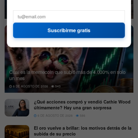
lote de acciones desde su debut
6 DE AGOSTO DE 2026
527
Suscribirme gratis
Cuál es la memecoin que subió más de 4.000% en solo
un mes
6 DE AGOSTO DE 2026
543
¿Qué acciones compró y vendió Cathie Wood
últimamente? Hay una gran sorpresa
6 DE AGOSTO DE 2026
586
El oro vuelve a brillar: los motivos detrás de la
subida de su precio