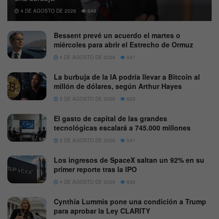
4 DE AGOSTO DE 2026
648
Bessent prevé un acuerdo el martes o
miércoles para abrir el Estrecho de Ormuz
4 DE AGOSTO DE 2026
547
La burbuja de la IA podría llevar a Bitcoin al
millón de dólares, según Arthur Hayes
5 DE AGOSTO DE 2026
623
El gasto de capital de las grandes
tecnológicas escalará a 745.000 millones
3 DE AGOSTO DE 2026
547
Los ingresos de SpaceX saltan un 92% en su
primer reporte tras la IPO
4 DE AGOSTO DE 2026
636
Cynthia Lummis pone una condición a Trump
para aprobar la Ley CLARITY