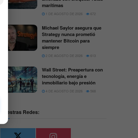
×
marítimas
1 DE AGOSTO DE 2026
672
Michael Saylor asegura que
Strategy nunca prometió
mantener Bitcoin para
siempre
2 DE AGOSTO DE 2026
613
Wall Street: Preapertura con
tecnología, energía e
inmobiliario bajo presión
4 DE AGOSTO DE 2026
568
Nuestras Redes: