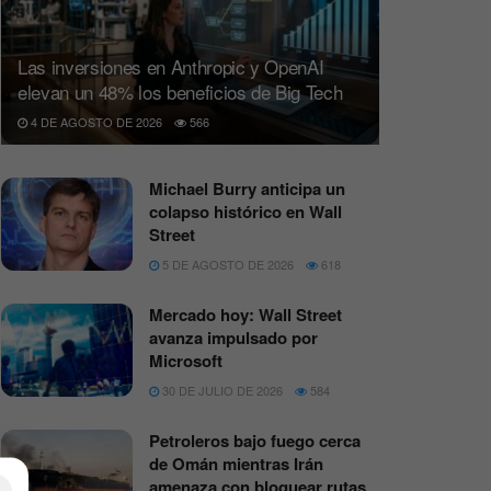
Las inversiones en Anthropic y OpenAI
elevan un 48% los beneficios de Big Tech
4 DE AGOSTO DE 2026
566
Michael Burry anticipa un
colapso histórico en Wall
Street
5 DE AGOSTO DE 2026
618
Mercado hoy: Wall Street
avanza impulsado por
Microsoft
30 DE JULIO DE 2026
584
Petroleros bajo fuego cerca
de Omán mientras Irán
amenaza con bloquear rutas