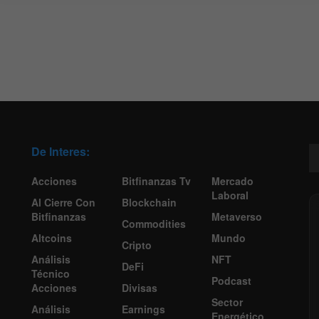
De Interes:
Acciones
Bitfinanzas Tv
Mercado
Laboral
Al Cierre Con
Blockchain
Bitfinanzas
Metaverso
Commodities
Altcoins
Mundo
Cripto
Análisis
NFT
DeFi
Técnico
Podcast
Acciones
Divisas
Sector
Análisis
Earnings
Energético