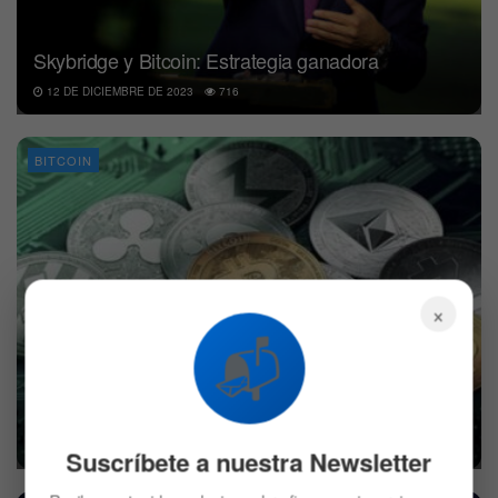
Skybridge y Bitcoin: Estrategia ganadora
12 DE DICIEMBRE DE 2023
716
BITCOIN
×
📬
Bitcoin se sostiene mientras las altcoins se
tambalean
21 DE AGOSTO DE 2023
550
Suscríbete a nuestra Newsletter