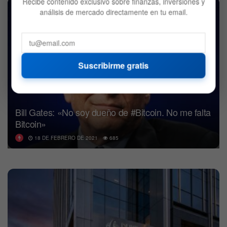
Recibe contenido exclusivo sobre finanzas, inversiones y
BITCOIN
análisis de mercado directamente en tu email.
Suscribirme gratis
Bill Gates: «No soy dueño de #Bitcoin. No me falta
Bitcoin»
18 DE FEBRERO DE 2021
685