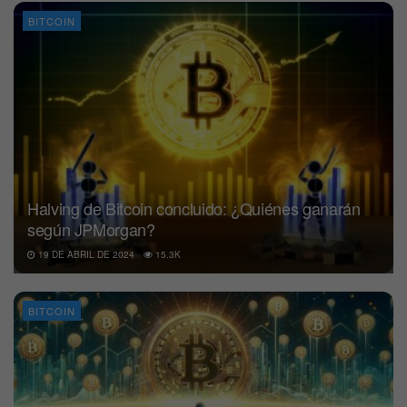
BITCOIN
Halving de Bitcoin concluido: ¿Quiénes ganarán
según JPMorgan?
19 DE ABRIL DE 2024
15.3K
BITCOIN