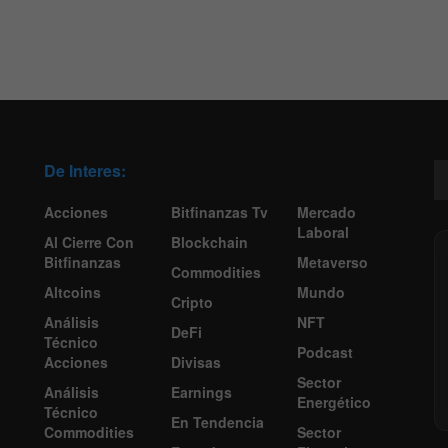
De Interes:
Acciones
Bitfinanzas Tv
Mercado
Laboral
Al Cierre Con
Blockchain
Bitfinanzas
Metaverso
Commodities
Altcoins
Mundo
Cripto
Análisis
NFT
DeFi
Técnico
Podcast
Acciones
Divisas
Sector
Análisis
Earnings
Energético
Técnico
En Tendencia
Commodities
Sector