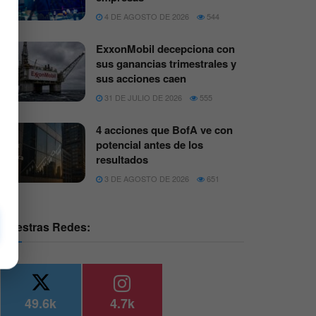
4 DE AGOSTO DE 2026
544
ExxonMobil decepciona con
sus ganancias trimestrales y
sus acciones caen
31 DE JULIO DE 2026
555
4 acciones que BofA ve con
potencial antes de los
resultados
3 DE AGOSTO DE 2026
651
Nuestras Redes:
49.6k
4.7k