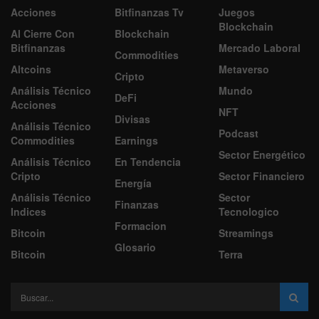
Acciones
Bitfinanzas Tv
Juegos
Blockchain
Al Cierre Con
Blockchain
Bitfinanzas
Mercado Laboral
Commodities
Altcoins
Metaverso
Cripto
Análisis Técnico
Mundo
DeFi
Acciones
NFT
Divisas
Análisis Técnico
Podcast
Commodities
Earnings
Sector Energético
Análisis Técnico
En Tendencia
Cripto
Sector Financiero
Energía
Análisis Técnico
Sector
Finanzas
Indices
Tecnologico
Formacion
Bitcoin
Streamings
Glosario
Bitcoin
Terra