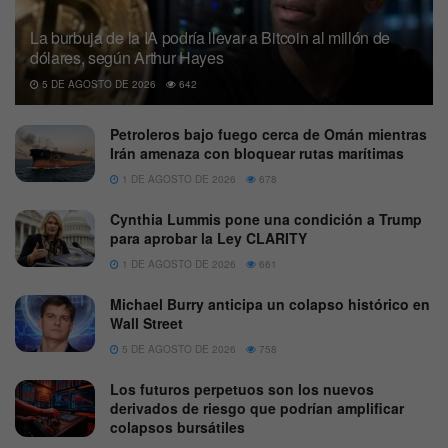
La burbuja de la IA podría llevar a Bitcoin al millón de
dólares, según Arthur Hayes
5 DE AGOSTO DE 2026
642
Petroleros bajo fuego cerca de Omán mientras
Irán amenaza con bloquear rutas marítimas
1 DE AGOSTO DE 2026
678
Cynthia Lummis pone una condición a Trump
para aprobar la Ley CLARITY
1 DE AGOSTO DE 2026
661
Michael Burry anticipa un colapso histórico en
Wall Street
5 DE AGOSTO DE 2026
758
Los futuros perpetuos son los nuevos
derivados de riesgo que podrían amplificar
colapsos bursátiles