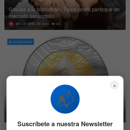
Gracias a la blockchain, Topps podrá participar en
mercado secundario
6 DE ABRIL DE 2021
526
BLOCKCHAIN
×
📬
La fusión entre ETH1 y ETH2 trae un 99,98%
menos consumo enérgico
26 DE MARZO DE 2021
568
Suscríbete a nuestra Newsletter