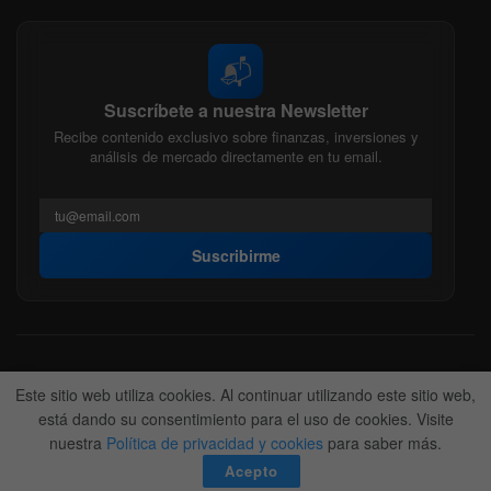
📬
Suscríbete a nuestra Newsletter
Recibe contenido exclusivo sobre finanzas, inversiones y
análisis de mercado directamente en tu email.
Suscribirme
Acerca de nosotros
Politica Editorial
Nuestro Equipo
Este sitio web utiliza cookies. Al continuar utilizando este sitio web,
Contactanos
Anunciate
está dando su consentimiento para el uso de cookies. Visite
nuestra
Política de privacidad y cookies
para saber más.
© 2022-2026
BitFinanzas
- Hecho por
Team DM. 😎
Acepto