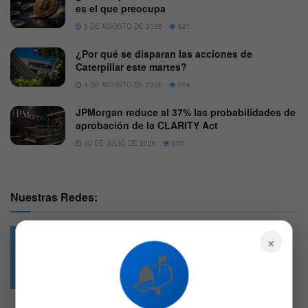
es el que preocupa
3 DE AGOSTO DE 2026
621
¿Por qué se disparan las acciones de
Caterpillar este martes?
4 DE AGOSTO DE 2026
604
JPMorgan reduce al 37% las probabilidades de
aprobación de la CLARITY Act
30 DE JULIO DE 2026
657
Nuestras Redes:
×
📬
49.6k
4.7k
Followers
Followers