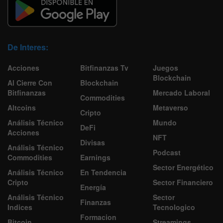
De Interes:
Acciones
Bitfinanzas Tv
Juegos
Blockchain
Al Cierre Con
Blockchain
Bitfinanzas
Mercado Laboral
Commodities
Altcoins
Metaverso
Cripto
Análisis Técnico
Mundo
DeFi
Acciones
NFT
Divisas
Análisis Técnico
Podcast
Commodities
Earnings
Sector Energético
Análisis Técnico
En Tendencia
Cripto
Sector Financiero
Energía
Análisis Técnico
Sector
Finanzas
Indices
Tecnologico
Formacion
Bitcoin
Streamings