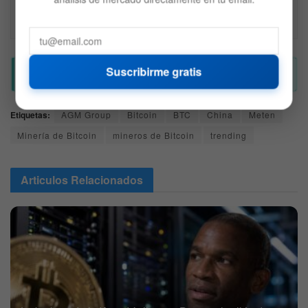
de inversión y es solo para fines informativos. 
Recuerda hacer siempre tu propia investigación.
Suscribirme gratis
Etiquetas:
AGM Group
Bitcoin
BTC
China
Meten
Minería de Bitcoin
mineros de Bitcoin
trending
Articulos
Relacionados