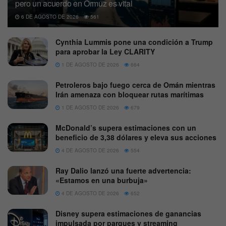
pero un acuerdo en Ormuz es vital
6 DE AGOSTO DE 2026
561
Cynthia Lummis pone una condición a Trump
para aprobar la Ley CLARITY
1 DE AGOSTO DE 2026
664
Petroleros bajo fuego cerca de Omán mientras
Irán amenaza con bloquear rutas marítimas
1 DE AGOSTO DE 2026
679
McDonald’s supera estimaciones con un
beneficio de 3,38 dólares y eleva sus acciones
4 DE AGOSTO DE 2026
554
Ray Dalio lanzó una fuerte advertencia:
«Estamos en una burbuja»
4 DE AGOSTO DE 2026
652
Disney supera estimaciones de ganancias
impulsada por parques y streaming