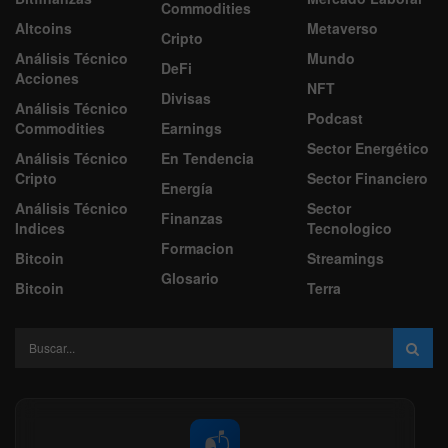
Commodities
Altcoins
Metaverso
Cripto
Análisis Técnico
Mundo
DeFi
Acciones
NFT
Divisas
Análisis Técnico
Podcast
Commodities
Earnings
Sector Energético
Análisis Técnico
En Tendencia
Cripto
Sector Financiero
Energía
Análisis Técnico
Sector
Finanzas
Indices
Tecnologico
Formacion
Bitcoin
Streamings
Glosario
Bitcoin
Terra
📬