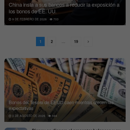
China insta a sus bancos a reducir la exposición a
los bonos de EE. UU.
9 DE FEBRERO DE 2026
703
1
2
…
19
Bonos del Tesoro de EEUU caen mientras crecen las
expectativas
3 DE AGOSTO DE 2026
594