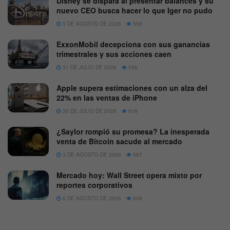
Disney se dispara al presentar balances y su
nuevo CEO busca hacer lo que Iger no pudo
5 DE AGOSTO DE 2026
558
ExxonMobil decepciona con sus ganancias
trimestrales y sus acciones caen
31 DE JULIO DE 2026
556
Apple supera estimaciones con un alza del
22% en las ventas de iPhone
30 DE JULIO DE 2026
618
¿Saylor rompió su promesa? La inesperada
venta de Bitcoin sacude al mercado
3 DE AGOSTO DE 2026
587
Mercado hoy: Wall Street opera mixto por
reportes corporativos
6 DE AGOSTO DE 2026
539