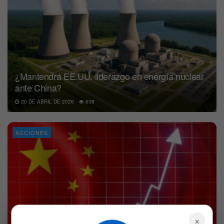
¿Mantendrá EE.UU. liderazgo en energía nuclear
ante China?
20 DE ABRIL DE 2026
638
ACCIONES
×