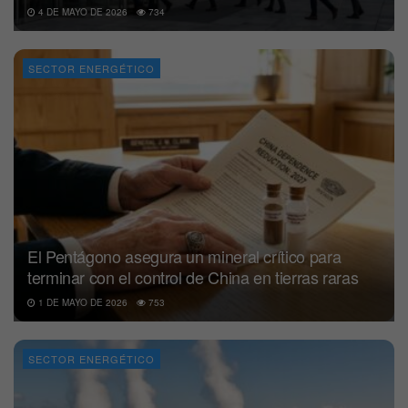
4 DE MAYO DE 2026
734
SECTOR ENERGÉTICO
El Pentágono asegura un mineral crítico para
terminar con el control de China en tierras raras
1 DE MAYO DE 2026
753
SECTOR ENERGÉTICO