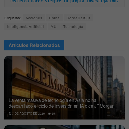
Recuerda hacer siempre tu propia investigación.
Etiquetas:
Acciones
China
CoreaDelSur
InteligenciaArtificial
MU
Tecnología
Articulos
Relacionados
La venta masiva de tecnología en Asia no ha
descarrilado el ciclo de inversión en IA dice JPMorgan
7 DE AGOSTO DE 2026
551