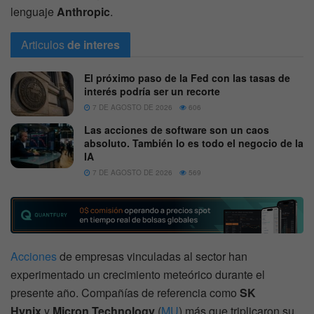
lenguaje
Anthropic
.
Articulos
de interes
El próximo paso de la Fed con las tasas de
interés podría ser un recorte
7 DE AGOSTO DE 2026
606
Las acciones de software son un caos
absoluto. También lo es todo el negocio de la
IA
7 DE AGOSTO DE 2026
569
Acciones
de empresas vinculadas al sector han
experimentado un crecimiento meteórico durante el
presente año. Compañías de referencia como
SK
Hynix
y
Micron Technology
(
MU
) más que triplicaron su