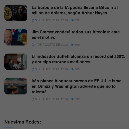
La burbuja de la IA podría llevar a Bitcoin al
millón de dólares, según Arthur Hayes
5 DE AGOSTO DE 2026
652
Jim Cramer venderá todos sus bitcoins: este
es el motivo
4 DE AGOSTO DE 2026
590
El indicador Buffett alcanza un récord del 230%
y anticipa retornos mediocres
3 DE AGOSTO DE 2026
583
Irán planea bloquear barcos de EE.UU. e Israel
en Ormuz y Washington advierte que no lo
tolerará
6 DE AGOSTO DE 2026
593
Nuestras Redes: