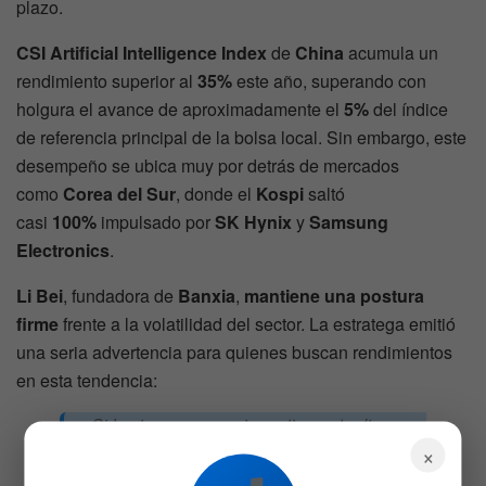
plazo.
CSI Artificial Intelligence Index
de
China
acumula un
rendimiento superior al
35%
este año, superando con
holgura el avance de aproximadamente el
5%
del índice
de referencia principal de la bolsa local. Sin embargo, este
desempeño se ubica muy por detrás de mercados
como
Corea del Sur
, donde el
Kospi
saltó
casi
100%
impulsado por
SK Hynix
y
Samsung
Electronics
.
Li Bei
, fundadora de
Banxia
,
mantiene una postura
firme
frente a la volatilidad del sector. La estratega emitió
una seria advertencia para quienes buscan rendimientos
en esta tendencia:
«Si los inversores quieren tirar este dinero
persiguiendo la inteligencia artificial, incluso
×
si se enojan conmigo por decir esto, igual