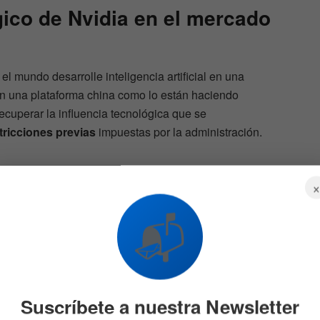
gico de
Nvidia
en el mercado
el mundo desarrolle inteligencia artificial en una
n una plataforma china como lo están haciendo
cuperar la influencia tecnológica que se
stricciones previas
impuestas por la administración.
a se
Mercado hoy: Acciones
📬
avanzan ante la estabilidad
del crudo
596
5 DE AGOSTO DE 2026
552
Suscríbete a nuestra Newsletter