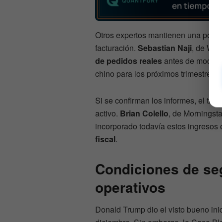
Otros expertos mantienen una postur
facturación.
Sebastian Naji
, de Wil
de pedidos reales
antes de modelar
chino para los próximos trimestres.
Si se confirman los informes, el trat
activo.
Brian Colello
, de Morningsta
incorporado todavía estos ingresos 
fiscal
.
Condiciones de se
operativos
Donald Trump dio el visto bueno ini