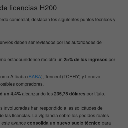
 de licencias H200
uerdo comercial, destacan los siguientes puntos técnicos y
 envíos deben ser revisados por las autoridades de
ierno estadounidense recibirá un
25% de los ingresos
por
como Alibaba (
BABA
), Tencent (TCEHY) y Lenovo
 posibles compradores.
ó un 4,4%
alcanzando los
235,75 dólares
por título.
as involucradas han respondido a las solicitudes de
e las licencias. La vigilancia sobre los pedidos reales
si este avance
consolida un nuevo suelo técnico
para