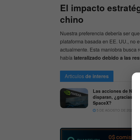
El impacto estraté
chino
Nuestra preferencia debería ser que 
plataforma basada en EE. UU., no e
actualmente. Esta maniobra busca re
había
lateralizado debido a las re
Articulos
de interes
Las acciones de Nvidi
disparan, ¿gracias a
SpaceX?
5 DE AGOSTO DE 2026