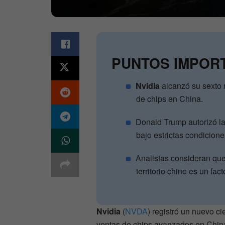
PUNTOS IMPOR
Nvidia
alcanzó su sexto r
de chips en China.
Donald Trump autorizó l
bajo estrictas condicion
Analistas consideran qu
territorio chino es un fac
Nvidia
(
NVDA
) registró un nuevo ci
ventas de chips avanzados en China