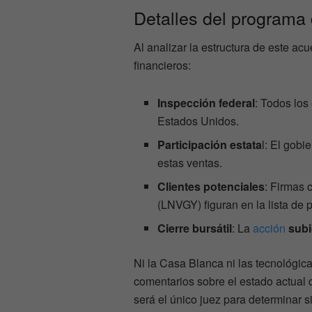
Detalles del programa
Al analizar la estructura de este ac
financieros:
Inspección federal
: Todos los
Estados Unidos.
Participación estata
l: El gob
estas ventas.
Clientes potenciales
: Firmas 
(LNVGY) figuran en la lista de
Cierre bursátil
: La
acción
subi
Ni la Casa Blanca ni las tecnológic
comentarios sobre el estado actual d
será el único juez para determinar 