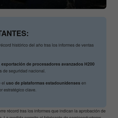
TANTES:
écord histórico del año tras los informes de ventas
a
exportación de procesadores avanzados H200
es de seguridad nacional.
e el
uso de plataformas estadounidenses
en
tor estratégico clave.
erre récord tras los informes que indican la aprobación de
. La medida permite al fabricante de semiconductores