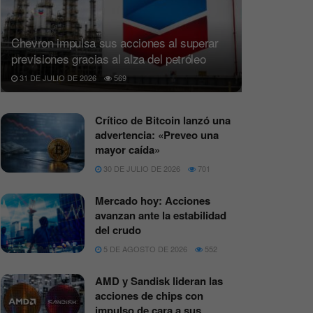
Chevron impulsa sus acciones al superar
previsiones gracias al alza del petróleo
31 DE JULIO DE 2026
569
Crítico de Bitcoin lanzó una
advertencia: «Preveo una
mayor caída»
30 DE JULIO DE 2026
701
Mercado hoy: Acciones
avanzan ante la estabilidad
del crudo
5 DE AGOSTO DE 2026
552
AMD y Sandisk lideran las
acciones de chips con
impulso de cara a sus