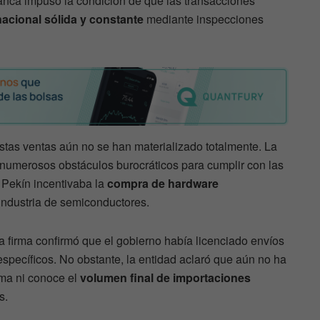
anca impuso la condición de que las transacciones
acional sólida y constante
mediante inspecciones
stas ventas aún no se han materializado totalmente. La
 numerosos obstáculos burocráticos para cumplir con las
 Pekín incentivaba la
compra de hardware
industria de semiconductores.
la firma confirmó que el gobierno había licenciado envíos
specíficos. No obstante, la entidad aclaró que aún no ha
ma ni conoce el
volumen final de importaciones
s.