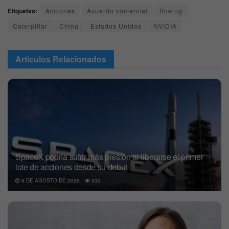
Etiquetas:
Acciones
Acuerdo comercial
Boeing
Caterpillar
China
Estados Unidos
NVIDIA
Articulos
Relacionados
SpaceX podría sufrir más presión al liberarse el primer
lote de acciones desde su debut
6 DE AGOSTO DE 2026
532