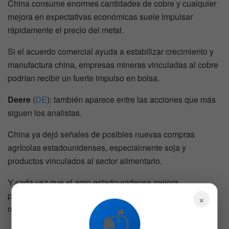
China consume enormes cantidades de cobre y cualquier
mejora en expectativas económicas suele impulsar
rápidamente el precio del metal.
Si el acuerdo comercial ayuda a estabilizar crecimiento y
manufactura china, empresas mineras vinculadas al cobre
podrían recibir un fuerte impulso en bolsa.
Deere
(
DE
): también aparece entre las acciones que más
siguen los analistas.
China ya dejó señales de posibles nuevas compras
agrícolas estadounidenses, especialmente soja y
productos vinculados al sector alimentario.
Y cada vez que el agro estadounidense mejora
perspectivas de exportación, compañías ligadas a
×
maquinaria agrícola suelen reaccionar positivamente.
📬