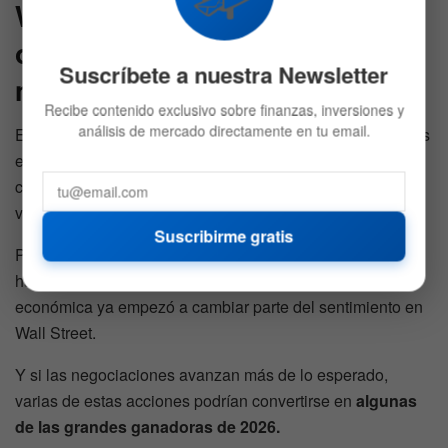
Wall Street empieza a apostar
otra vez por un escenario
Suscríbete a nuestra Newsletter
menos agresivo
Recibe contenido exclusivo sobre finanzas, inversiones y
análisis de mercado directamente en tu email.
El mercado todavía mantiene cautela porque las tensiones
entre China y Estados Unidos siguen lejos de resolverse
completamente. Temas como Taiwán, chips avanzados y
vehículos eléctricos continúan siendo focos de conflicto.
Suscribirme gratis
Pero el solo hecho de que ambas potencias vuelvan a
hablar de reducción de aranceles y cooperación
económica ya empezó a cambiar parte del sentimiento en
Wall Street.
Y si las negociaciones avanzan más de lo esperado,
varias de estas acciones podrían convertirse en
algunas
de las grandes ganadoras de 2026.