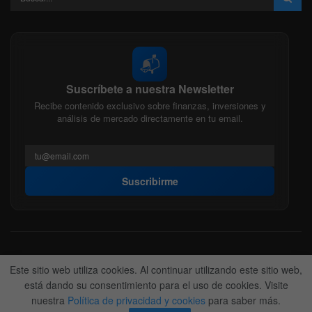
📬
Suscríbete a nuestra Newsletter
Recibe contenido exclusivo sobre finanzas, inversiones y
análisis de mercado directamente en tu email.
Suscribirme
Acerca de nosotros
Politica Editorial
Nuestro Equipo
Este sitio web utiliza cookies. Al continuar utilizando este sitio web,
Contactanos
Anunciate
está dando su consentimiento para el uso de cookies. Visite
nuestra
Política de privacidad y cookies
para saber más.
© 2022-2026
BitFinanzas
- Hecho por
Team DM. 😎