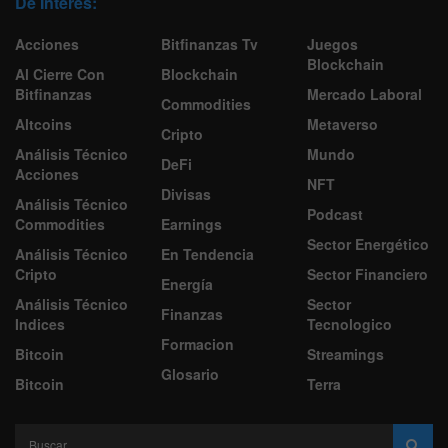
De Interes:
Acciones
Bitfinanzas Tv
Juegos
Blockchain
Al Cierre Con
Blockchain
Bitfinanzas
Mercado Laboral
Commodities
Altcoins
Metaverso
Cripto
Análisis Técnico
Mundo
DeFi
Acciones
NFT
Divisas
Análisis Técnico
Podcast
Commodities
Earnings
Sector Energético
Análisis Técnico
En Tendencia
Cripto
Sector Financiero
Energía
Análisis Técnico
Sector
Finanzas
Indices
Tecnologico
Formacion
Bitcoin
Streamings
Glosario
Bitcoin
Terra