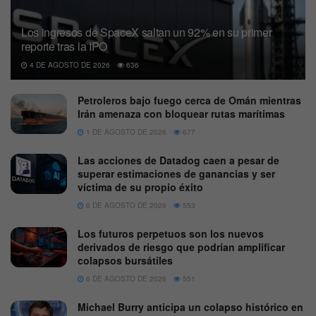
Los ingresos de SpaceX saltan un 92% en su primer
reporte tras la IPO
4 DE AGOSTO DE 2026
636
Petroleros bajo fuego cerca de Omán mientras
Irán amenaza con bloquear rutas marítimas
1 DE AGOSTO DE 2026
677
Las acciones de Datadog caen a pesar de
superar estimaciones de ganancias y ser
víctima de su propio éxito
6 DE AGOSTO DE 2026
553
Los futuros perpetuos son los nuevos
derivados de riesgo que podrían amplificar
colapsos bursátiles
6 DE AGOSTO DE 2026
551
Michael Burry anticipa un colapso histórico en