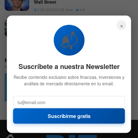
Wall Street
5 DE AGOSTO DE 2026
679
Wall Street: Preapertura con tecnología,
×
aeroespacio y automotriz bajo presión
📬
5 DE AGOSTO DE 2026
576
Nuestras Redes:
Suscríbete a nuestra Newsletter
Recibe contenido exclusivo sobre finanzas, inversiones y
análisis de mercado directamente en tu email.
49.6k
4.7k
Followers
Followers
Suscribirme gratis