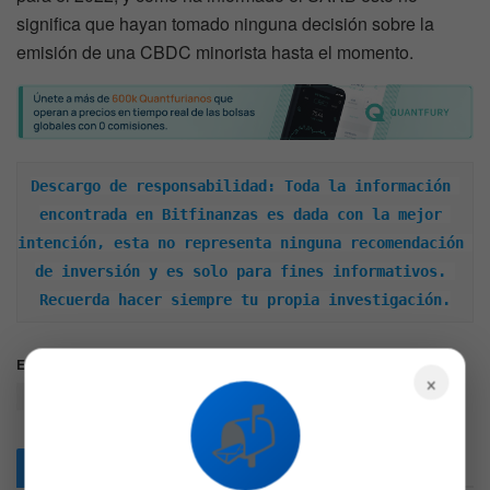
significa que hayan tomado ninguna decisión sobre la
emisión de una CBDC minorista hasta el momento.
Descargo de responsabilidad: Toda la información 
encontrada en Bitfinanzas es dada con la mejor 
intención, esta no representa ninguna recomendación 
de inversión y es solo para fines informativos. 
Recuerda hacer siempre tu propia investigación.
Etiquetas:
CBDC
moneda digital CBDC
plan de estudio
×
Sudafrica
trending
📬
Articulos
Relacionados