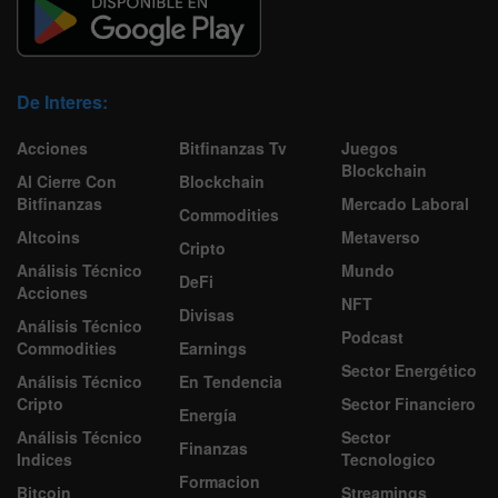
De Interes:
Acciones
Bitfinanzas Tv
Juegos
Blockchain
Al Cierre Con
Blockchain
Bitfinanzas
Mercado Laboral
Commodities
Altcoins
Metaverso
Cripto
Análisis Técnico
Mundo
DeFi
Acciones
NFT
Divisas
Análisis Técnico
Podcast
Commodities
Earnings
Sector Energético
Análisis Técnico
En Tendencia
Cripto
Sector Financiero
Energía
Análisis Técnico
Sector
Finanzas
Indices
Tecnologico
Formacion
Bitcoin
Streamings