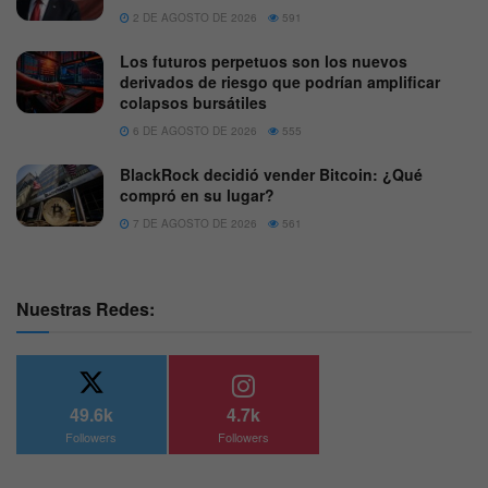
2 DE AGOSTO DE 2026
591
Los futuros perpetuos son los nuevos
derivados de riesgo que podrían amplificar
colapsos bursátiles
6 DE AGOSTO DE 2026
555
BlackRock decidió vender Bitcoin: ¿Qué
compró en su lugar?
7 DE AGOSTO DE 2026
561
Nuestras Redes:
49.6k
4.7k
Followers
Followers