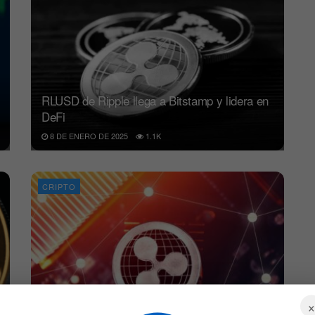
RLUSD de Ripple llega a Bitstamp y lidera en
DeFi
8 DE ENERO DE 2025
1.1K
CRIPTO
Ripple RLUSD: La stablecoin aprobada que