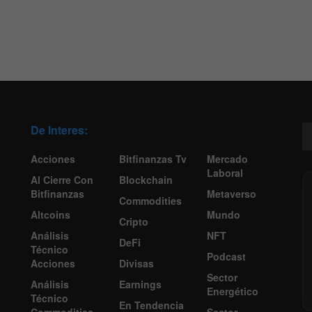
De Interes:
Acciones
Bitfinanzas Tv
Mercado
Laboral
Al Cierre Con
Blockchain
Bitfinanzas
Metaverso
Commodities
Altcoins
Mundo
Cripto
Análisis
NFT
DeFi
Técnico
Podcast
Acciones
Divisas
Sector
Análisis
Earnings
Energético
Técnico
En Tendencia