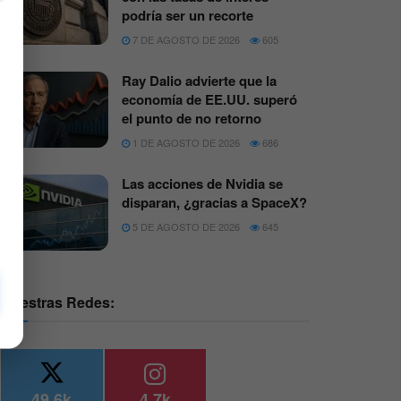
podría ser un recorte
7 DE AGOSTO DE 2026
605
Ray Dalio advierte que la
economía de EE.UU. superó
el punto de no retorno
1 DE AGOSTO DE 2026
686
Las acciones de Nvidia se
disparan, ¿gracias a SpaceX?
5 DE AGOSTO DE 2026
645
Nuestras Redes:
49.6k
4.7k