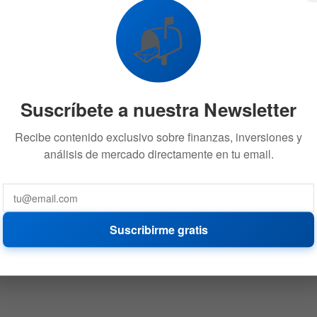
revoluciona el mercado cripto
📬
10 DE DICIEMBRE DE 2024
3.4K
CRIPTO
Suscríbete a nuestra Newsletter
Recibe contenido exclusivo sobre finanzas, inversiones y
análisis de mercado directamente en tu email.
Ripple lanza RLUSD: La stablecoin que
revoluciona finanzas
16 DE OCTUBRE DE 2024
1.3K
Suscribirme gratis