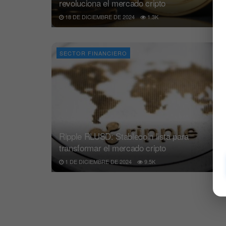
revoluciona el mercado cripto
18 DE DICIEMBRE DE 2024
1.3K
SECTOR FINANCIERO
Ripple RLUSD: Stablecoin lista para
transformar el mercado cripto
1 DE DICIEMBRE DE 2024
9.5K