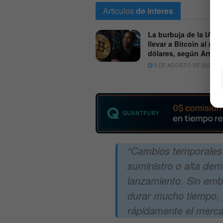
Articulos
de interes
La burbuja de la IA po
llevar a Bitcoin al mil
dólares, según Arthu
5 DE AGOSTO DE 2026
“Cambios temporales 
suministro o alta de
lanzamiento. Sin emb
durar mucho tiempo, y
rápidamente el merca