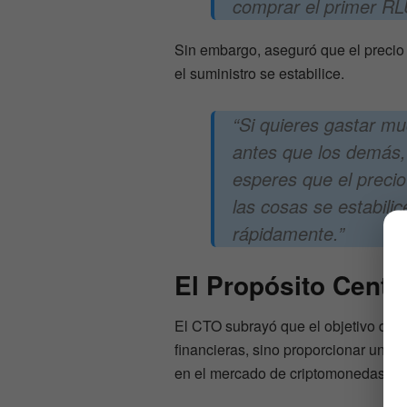
comprar el primer RL
Sin embargo, aseguró que el precio 
el suministro se estabilice.
“Si quieres gastar 
antes que los demás, 
esperes que el preci
las cosas se estabilic
rápidamente.”
El Propósito Centr
El CTO subrayó que el objetivo de 
financieras, sino proporcionar una b
en el mercado de criptomonedas.