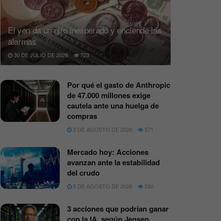
El yen da un giro inesperado y enciende las
alarmas
30 DE JULIO DE 2026
723
Por qué el gasto de Anthropic
de 47.000 millones exige
cautela ante una huelga de
compras
2 DE AGOSTO DE 2026
571
Mercado hoy: Acciones
avanzan ante la estabilidad
del crudo
5 DE AGOSTO DE 2026
550
3 acciones que podrían ganar
con la IA, según Jensen