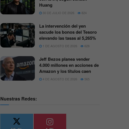
Huang
30 DE JULIO DE 2026
824
La intervención del yen
sacude los bonos del Tesoro
elevando las tasas al 5,265%
1 DE AGOSTO DE 2026
628
Jeff Bezos planea vender
4.000 millones en acciones de
Amazon y los títulos caen
4 DE AGOSTO DE 2026
565
Nuestras Redes: