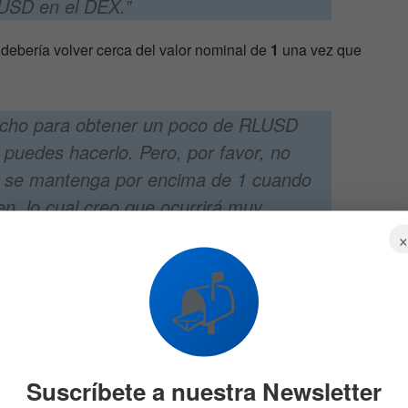
USD en el DEX.”
debería volver cerca del valor nominal de
1
una vez que
mucho para obtener un poco de RLUSD
puedes hacerlo. Pero, por favor, no
o se mantenga por encima de 1 cuando
en, lo cual creo que ocurrirá muy
📬
al de las Stablecoins
las stablecoins, incluida RLUSD, no es generar ganancias
ase estable para las transacciones y la gestión financiera
Suscríbete a nuestra Newsletter