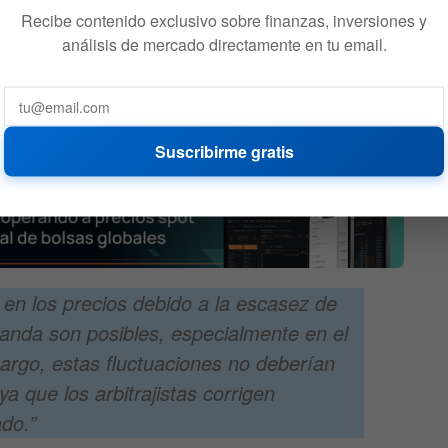
Recibe contenido exclusivo sobre finanzas, inversiones y
análisis de mercado directamente en tu email.
dría
Jim Cramer venderá todos
lón de
sus bitcoins: este es el
r Hayes
motivo
586
4 DE AGOSTO DE 2026
582
Suscribirme gratis
en los precios debido a la escasez de
manda son posibles, especialmente en el
argo, estas fluctuaciones no deberían
a que los arbitrajistas corrigen
do.”