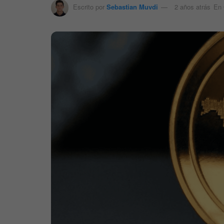
Escrito por
Sebastian Muvdi
2 años atrás
En