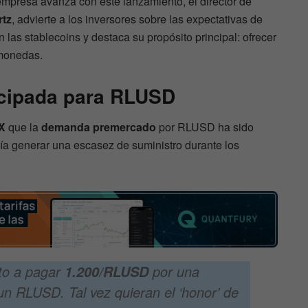
 empresa avanza con este lanzamiento, el director de
rtz
, advierte a los inversores sobre las expectativas de
las stablecoins y destaca su propósito principal: ofrecer
omonedas.
cipada para RLUSD
X
que la
demanda premercado
por RLUSD ha sido
ía generar una escasez de suministro durante los
sto a pagar
por una
1.200/RLUSD
n RLUSD. Tal vez quieran el ‘honor’ de