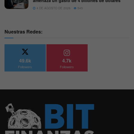
amenaza un gasto de 4 billones de dólares
4 DE AGOSTO DE 2026
545
Nuestras Redes:
49.6k
4.7k
Followers
Followers