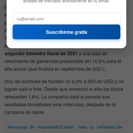
análisis de mercado directamente en tu email.
Esta compañía se dedica a desarrollar productos y
servicios analíticos de software y de gestión de datos que
permiten a las empresas automatizar, mejorar y conectar
decisiones. Fair Isaac opera en varias partes del mundo:
Suscribirme gratis
Toda América, Europa, Asia, África y Medio Oriente. La
empresa tiene un ESP de ganancias de
+15,94% para el
segundo trimestre fiscal de 2021
y una tasa de
crecimiento de ganancias proyectada del 15,8% para el
año actual (que finaliza en septiembre de 2021).
Hoy las acciones se hunden un 2,4% a 503,40 USD y no
logran salir a flote. Desde que comenzó el año los títulos
retroceden 1,8%. La compañía dará a conocer sus
resultados trimestrales este miércoles, después de la
campana de cierre.
Descargo de responsabilidad: Toda la información 