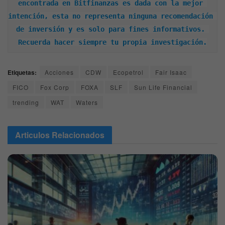
encontrada en Bitfinanzas es dada con la mejor 
intención, esta no representa ninguna recomendación 
de inversión y es solo para fines informativos. 
Recuerda hacer siempre tu propia investigación.
Etiquetas:
Acciones
CDW
Ecopetrol
Fair Isaac
FICO
Fox Corp
FOXA
SLF
Sun Life Financial
trending
WAT
Waters
Articulos
Relacionados