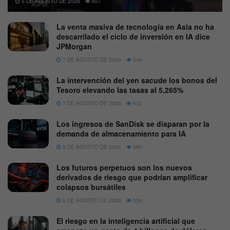
5 DE AGOSTO DE 2026
607
La venta masiva de tecnología en Asia no ha
descarrilado el ciclo de inversión en IA dice
JPMorgan
7 DE AGOSTO DE 2026
546
La intervención del yen sacude los bonos del
Tesoro elevando las tasas al 5,265%
1 DE AGOSTO DE 2026
632
Los ingresos de SanDisk se disparan por la
demanda de almacenamiento para IA
5 DE AGOSTO DE 2026
580
Los futuros perpetuos son los nuevos
derivados de riesgo que podrían amplificar
colapsos bursátiles
6 DE AGOSTO DE 2026
558
El riesgo en la inteligencia artificial que