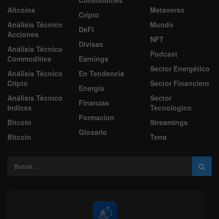
Altcoins
Metaverso
Cripto
Análisis Técnico
Mundo
DeFi
Acciones
NFT
Divisas
Análisis Técnico
Podcast
Commodities
Earnings
Sector Energético
Análisis Técnico
En Tendencia
Cripto
Sector Financiero
Energía
Análisis Técnico
Sector
Finanzas
Indices
Tecnologico
Formacion
Bitcoin
Streamings
Glosario
Bitcoin
Terra
📬